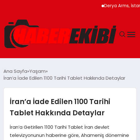
Derya Arms, İstanbul Pr
ANASAYFA
Ana Sayfa
Yaşam
İran’a İade Edilen 1100 Tarihi Tablet Hakkında Detaylar
GÜNCEL
EĞITIM
İran’a İade Edilen 1100 Tarihi
Tablet Hakkında Detaylar
EKONOMI
İran’a Getirilen 1100 Tarihi Tablet İran devlet
MAGAZIN
televizyonunun haberine göre, Ahameniş dönemine