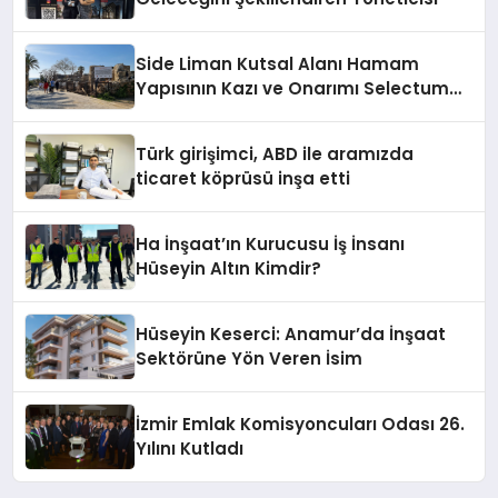
Side Liman Kutsal Alanı Hamam
Yapısının Kazı ve Onarımı Selectum
Hotels&Resorts’un da Katkılarıyla
Tamamlandı
Türk girişimci, ABD ile aramızda
ticaret köprüsü inşa etti
Ha İnşaat’ın Kurucusu İş İnsanı
Hüseyin Altın Kimdir?
Hüseyin Keserci: Anamur’da İnşaat
Sektörüne Yön Veren İsim
İzmir Emlak Komisyoncuları Odası 26.
Yılını Kutladı