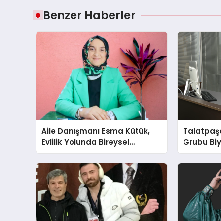
Benzer Haberler
Aile Danışmanı Esma Kütük,
Talatpaş
Evlilik Yolunda Bireysel
Grubu Bi
Farkındalığın ve Sınırların
Dr. Ahme
Gücünü Anlatıyor