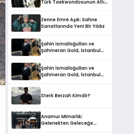
Türk Taekwondosunun Altın
Yumruğu
Zenne Emre Aşık: Sahne
Sanatlarında Yeni Bir Yıldız
Şahin İsmailoğulları ve
Şahmeran Gold, İstanbul
Altın Fuarı’nda Sektöre
Damga Vurdu
Şahin İsmailoğulları ve
Şahmeran Gold, İstanbul
Altın Fuarı’nda Sektöre
Damga Vurdu
Sterk Berzah Kimdir?
Anamur Mimarlık:
Gelenekten Geleceğe
Modern Dokunuşlar