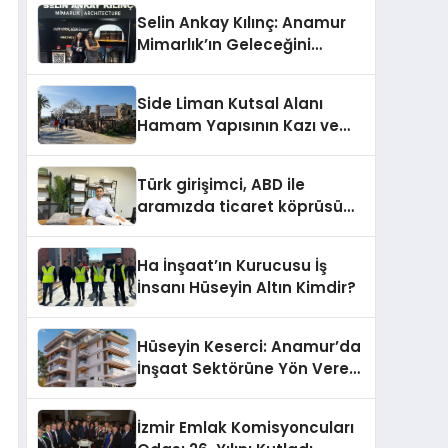
Selin Ankay Kılınç: Anamur
Mimarlık’ın Geleceğini
Şekillendiren Yöneticisi
Side Liman Kutsal Alanı
Hamam Yapısının Kazı ve
Onarımı Selectum
Hotels&Resorts’un da
Türk girişimci, ABD ile
Katkılarıyla Tamamlandı
aramızda ticaret köprüsü
inşa etti
Ha İnşaat’ın Kurucusu İş
İnsanı Hüseyin Altın Kimdir?
Hüseyin Keserci: Anamur’da
İnşaat Sektörüne Yön Veren
İsim
İzmir Emlak Komisyoncuları