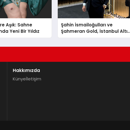
re Aşık: Sahne
Şahin İsmailoğulları ve
da Yeni Bir Yıldız
Şahmeran Gold, İstanbul Altı
Fuarı’nda Sektöre Damga
Vurdu
Hakkımızda
Künye
İletişim