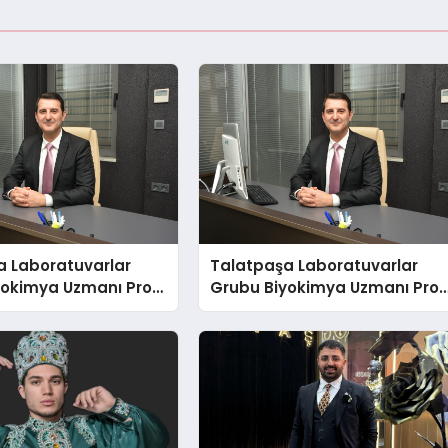
a Laboratuvarlar
Talatpaşa Laboratuvarlar
yokimya Uzmanı Prof.
Grubu Biyokimya Uzmanı Prof
t Var
Dr. Ahmet Var