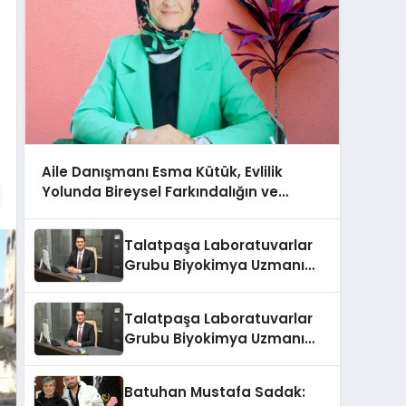
Aile Danışmanı Esma Kütük, Evlilik
Yolunda Bireysel Farkındalığın ve
Sınırların Gücünü Anlatıyor
Talatpaşa Laboratuvarlar
Grubu Biyokimya Uzmanı
Prof. Dr. Ahmet Var
Talatpaşa Laboratuvarlar
Grubu Biyokimya Uzmanı
Prof. Dr. Ahmet Var
Batuhan Mustafa Sadak: