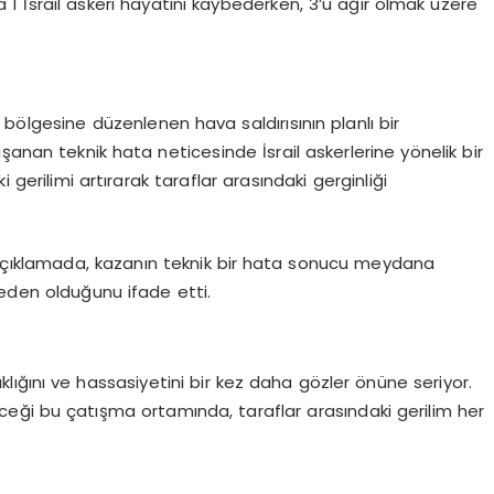
 1 İsrail askeri hayatını kaybederken, 3’ü ağır olmak üzere
bölgesine düzenlenen hava saldırısının planlı bir
anan teknik hata neticesinde İsrail askerlerine yönelik bir
 gerilimi artırarak taraflar arasındaki gerginliği
 açıklamada, kazanın teknik bir hata sonucu meydana
neden olduğunu ifade etti.
şıklığını ve hassasiyetini bir kez daha gözler önüne seriyor.
ceği bu çatışma ortamında, taraflar arasındaki gerilim her