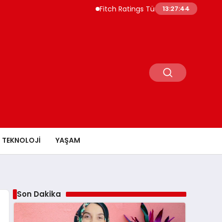
Fitch Ratings Türkiye Borç Piyasasının 550 
13:27:45
TEKNOLOJI
YAŞAM
Son Dakika