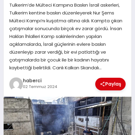
Tulkerim’de Mülteci Kampına Baskın İsrail askerleri,
SAĞLIK
Tulkerim kentine baskın düzenleyerek Nur Şems
Mülteci Kampı’nı kuşatma altına aldı. Kampta çıkan
SPOR
çatışmalar sonucunda birçok ev zarar gördü. İnsan
Hakları İhlalleri Kamp sakinlerinden yapılan
TEKNOLOJI
açıklamalarda, İsrail güçlerinin evlere baskın
düzenleyip zarar verdiği, bir evi patlattığı ve
YAŞAM
çatışmalarda bir çocuk ile bir kadının hayatını
kaybettiği belirtildi. Canlı Kalkan Skandalı…
haberci
Paylaş
02 Temmuz 2024