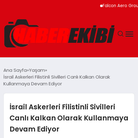
Falcon Aero Group, Küre
ANASAYFA
Ana Sayfa
Yaşam
İsrail Askerleri Filistinli Sivilleri Canlı Kalkan Olarak
GÜNCEL
Kullanmaya Devam Ediyor
EĞITIM
İsrail Askerleri Filistinli Sivilleri
EKONOMI
Canlı Kalkan Olarak Kullanmaya
Devam Ediyor
MAGAZIN