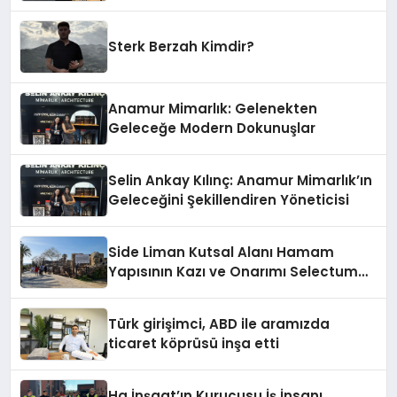
Damga Vurdu
Sterk Berzah Kimdir?
Anamur Mimarlık: Gelenekten
Geleceğe Modern Dokunuşlar
Selin Ankay Kılınç: Anamur Mimarlık’ın
Geleceğini Şekillendiren Yöneticisi
Side Liman Kutsal Alanı Hamam
Yapısının Kazı ve Onarımı Selectum
Hotels&Resorts’un da Katkılarıyla
Tamamlandı
Türk girişimci, ABD ile aramızda
ticaret köprüsü inşa etti
Ha İnşaat’ın Kurucusu İş İnsanı