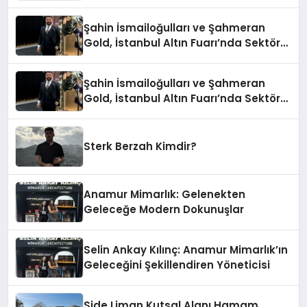
Şahin İsmailoğulları ve Şahmeran
Gold, İstanbul Altın Fuarı’nda Sektöre
Damga Vurdu
Şahin İsmailoğulları ve Şahmeran
Gold, İstanbul Altın Fuarı’nda Sektöre
Damga Vurdu
Sterk Berzah Kimdir?
Anamur Mimarlık: Gelenekten
Geleceğe Modern Dokunuşlar
Selin Ankay Kılınç: Anamur Mimarlık’ın
Geleceğini Şekillendiren Yöneticisi
Side Liman Kutsal Alanı Hamam