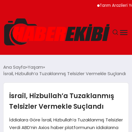
Tarım Arazileri Yönetme
ANASAYFA
Ana Sayfa
Yaşam
İsrail, Hizbullah’a Tuzaklanmış Telsizler Vermekle Suçlandı
GÜNCEL
EĞITIM
İsrail, Hizbullah’a Tuzaklanmış
Telsizler Vermekle Suçlandı
EKONOMI
İddialara Göre İsrail, Hizbullah’a Tuzaklanmış Telsizler
MAGAZIN
Verdi ABD’nin Axios haber platformunun iddialarına