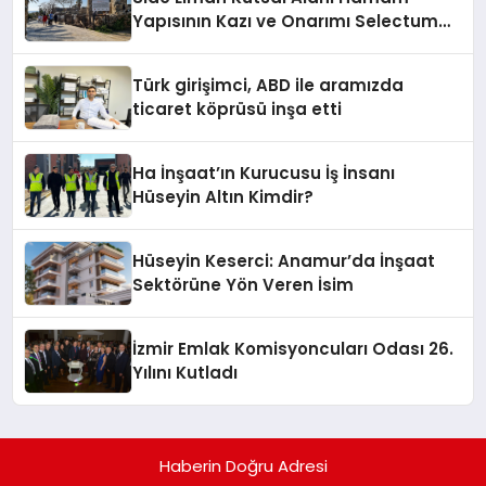
Yapısının Kazı ve Onarımı Selectum
Hotels&Resorts’un da Katkılarıyla
Tamamlandı
Türk girişimci, ABD ile aramızda
ticaret köprüsü inşa etti
Ha İnşaat’ın Kurucusu İş İnsanı
Hüseyin Altın Kimdir?
Hüseyin Keserci: Anamur’da İnşaat
Sektörüne Yön Veren İsim
İzmir Emlak Komisyoncuları Odası 26.
Yılını Kutladı
Haberin Doğru Adresi