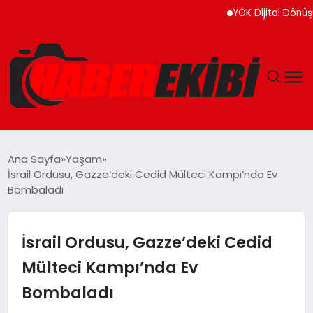
YÖK Dijital Dönüşüm İçin
ANASAYFA
Ana Sayfa
Yaşam
İsrail Ordusu, Gazze’deki Cedid Mülteci Kampı’nda Ev
GÜNCEL
Bombaladı
EĞITIM
İsrail Ordusu, Gazze’deki Cedid
EKONOMI
Mülteci Kampı’nda Ev
Bombaladı
MAGAZIN