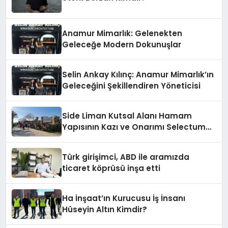
Anamur Mimarlık: Gelenekten
Geleceğe Modern Dokunuşlar
Selin Ankay Kılınç: Anamur Mimarlık’ın
Geleceğini Şekillendiren Yöneticisi
Side Liman Kutsal Alanı Hamam
Yapısının Kazı ve Onarımı Selectum
Hotels&Resorts’un da Katkılarıyla
Tamamlandı
Türk girişimci, ABD ile aramızda
ticaret köprüsü inşa etti
Ha İnşaat’ın Kurucusu İş İnsanı
Hüseyin Altın Kimdir?