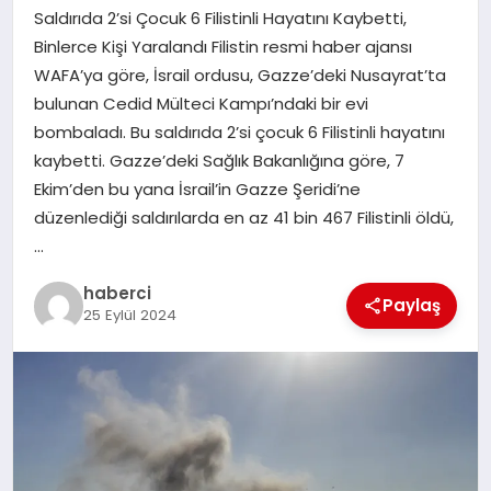
Saldırıda 2’si Çocuk 6 Filistinli Hayatını Kaybetti,
SAĞLIK
Binlerce Kişi Yaralandı Filistin resmi haber ajansı
WAFA’ya göre, İsrail ordusu, Gazze’deki Nusayrat’ta
SPOR
bulunan Cedid Mülteci Kampı’ndaki bir evi
bombaladı. Bu saldırıda 2’si çocuk 6 Filistinli hayatını
TEKNOLOJI
kaybetti. Gazze’deki Sağlık Bakanlığına göre, 7
Ekim’den bu yana İsrail’in Gazze Şeridi’ne
YAŞAM
düzenlediği saldırılarda en az 41 bin 467 Filistinli öldü,
…
haberci
Paylaş
25 Eylül 2024