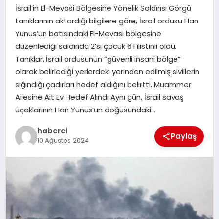
İsrail’in El-Mevasi Bölgesine Yönelik Saldırısı Görgü
SAĞLIK
tanıklarının aktardığı bilgilere göre, İsrail ordusu Han
Yunus’un batısındaki El-Mevasi bölgesine
SPOR
düzenlediği saldırıda 2’si çocuk 6 Filistinli öldü.
Tanıklar, İsrail ordusunun “güvenli insani bölge”
TEKNOLOJI
olarak belirlediği yerlerdeki yerinden edilmiş sivillerin
sığındığı çadırları hedef aldığını belirtti. Muammer
YAŞAM
Ailesine Ait Ev Hedef Alındı Aynı gün, İsrail savaş
uçaklarının Han Yunus’un doğusundaki…
haberci
Paylaş
10 Ağustos 2024