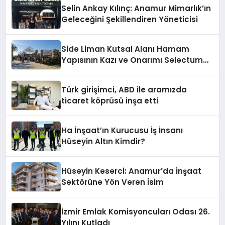
Selin Ankay Kılınç: Anamur Mimarlık’ın
Geleceğini Şekillendiren Yöneticisi
Side Liman Kutsal Alanı Hamam
Yapısının Kazı ve Onarımı Selectum
Hotels&Resorts’un da Katkılarıyla
Tamamlandı
Türk girişimci, ABD ile aramızda
ticaret köprüsü inşa etti
Ha İnşaat’ın Kurucusu İş İnsanı
Hüseyin Altın Kimdir?
Hüseyin Keserci: Anamur’da İnşaat
Sektörüne Yön Veren İsim
İzmir Emlak Komisyoncuları Odası 26.
Yılını Kutladı