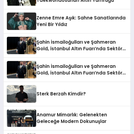
Taekwondosunun Altın Yumruğu
Zenne Emre Aşık: Sahne Sanatlarında
Yeni Bir Yıldız
Şahin İsmailoğulları ve Şahmeran
Gold, İstanbul Altın Fuarı’nda Sektöre
Damga Vurdu
Şahin İsmailoğulları ve Şahmeran
Gold, İstanbul Altın Fuarı’nda Sektöre
Damga Vurdu
Sterk Berzah Kimdir?
Anamur Mimarlık: Gelenekten
Geleceğe Modern Dokunuşlar