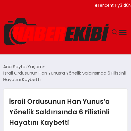
Tencent Hy3 dünya gen
ANASAYFA
Ana Sayfa
Yaşam
İsrail Ordusunun Han Yunus’a Yönelik Saldırısında 6 Filistinli
GÜNCEL
Hayatını Kaybetti
EĞITIM
İsrail Ordusunun Han Yunus’a
EKONOMI
Yönelik Saldırısında 6 Filistinli
Hayatını Kaybetti
MAGAZIN