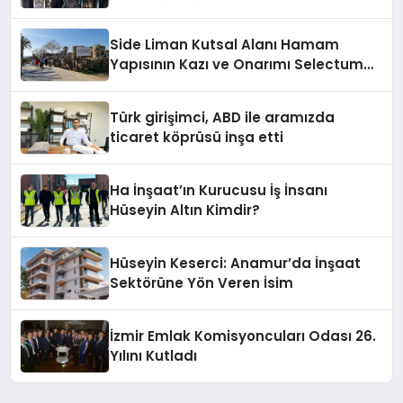
Side Liman Kutsal Alanı Hamam
Yapısının Kazı ve Onarımı Selectum
Hotels&Resorts’un da Katkılarıyla
Tamamlandı
Türk girişimci, ABD ile aramızda
ticaret köprüsü inşa etti
Ha İnşaat’ın Kurucusu İş İnsanı
Hüseyin Altın Kimdir?
Hüseyin Keserci: Anamur’da İnşaat
Sektörüne Yön Veren İsim
İzmir Emlak Komisyoncuları Odası 26.
Yılını Kutladı