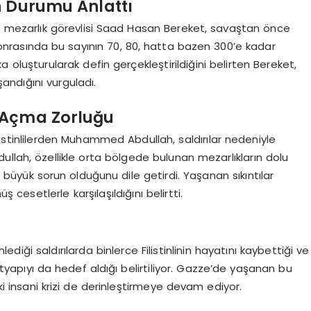
n Durumu Anlattı
n mezarlık görevlisi Saad Hasan Bereket, savaştan önce
 sonrasında bu sayının 70, 80, hatta bazen 300’e kadar
a oluşturularak defin gerçekleştirildiğini belirten Bereket,
ndığını vurguladı.
 Açma Zorluğu
stinlilerden Muhammed Abdullah, saldırılar nedeniyle
llah, özellikle orta bölgede bulunan mezarlıkların dolu
 büyük sorun olduğunu dile getirdi. Yaşanan sıkıntılar
esetlerle karşılaşıldığını belirtti.
diği saldırılarda binlerce Filistinlinin hayatını kaybettiği ve
il altyapıyı da hedef aldığı belirtiliyor. Gazze’de yaşanan bu
eki insani krizi de derinleştirmeye devam ediyor.