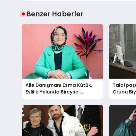
Benzer Haberler
Aile Danışmanı Esma Kütük,
Talatpaş
Evlilik Yolunda Bireysel
Grubu Bi
Farkındalığın ve Sınırların
Dr. Ahme
Gücünü Anlatıyor