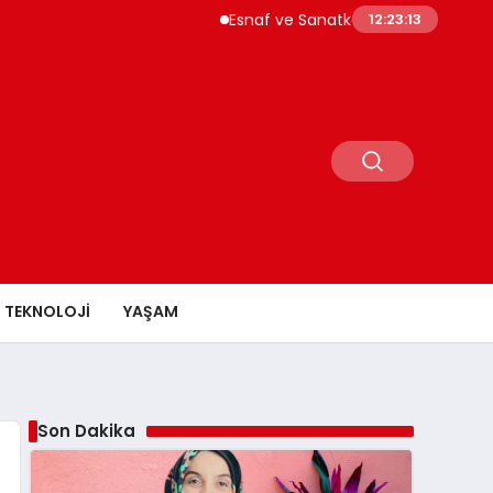
Esnaf ve Sanatkar Kredilerinde Limitler Yüks
12:23:14
TEKNOLOJI
YAŞAM
Son Dakika