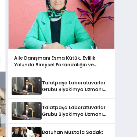
Aile Danışmanı Esma Kütük, Evlilik
Yolunda Bireysel Farkındalığın ve
Sınırların Gücünü Anlatıyor
Talatpaşa Laboratuvarlar
Grubu Biyokimya Uzmanı
Prof. Dr. Ahmet Var
Talatpaşa Laboratuvarlar
Grubu Biyokimya Uzmanı
Prof. Dr. Ahmet Var
Batuhan Mustafa Sadak: