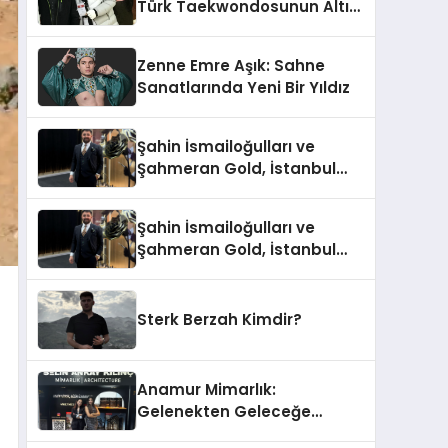
Türk Taekwondosunun Altın
Yumruğu
Zenne Emre Aşık: Sahne
Sanatlarında Yeni Bir Yıldız
Şahin İsmailoğulları ve
Şahmeran Gold, İstanbul
Altın Fuarı’nda Sektöre
Damga Vurdu
Şahin İsmailoğulları ve
Şahmeran Gold, İstanbul
Altın Fuarı’nda Sektöre
Damga Vurdu
Sterk Berzah Kimdir?
Anamur Mimarlık:
Gelenekten Geleceğe
Modern Dokunuşlar