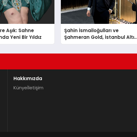
re Aşık: Sahne
Şahin İsmailoğulları ve
da Yeni Bir Yıldız
Şahmeran Gold, İstanbul Altı
Fuarı’nda Sektöre Damga
Vurdu
Hakkımızda
Künye
İletişim