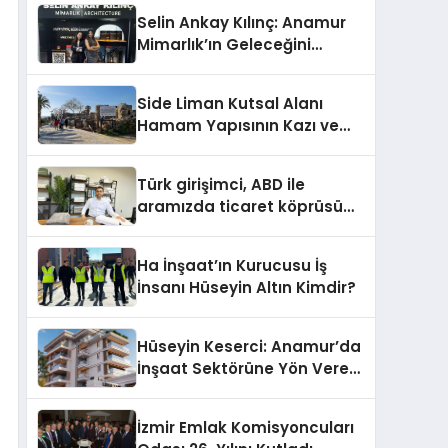
Selin Ankay Kılınç: Anamur
Mimarlık’ın Geleceğini
Şekillendiren Yöneticisi
Side Liman Kutsal Alanı
Hamam Yapısının Kazı ve
Onarımı Selectum
Hotels&Resorts’un da
Türk girişimci, ABD ile
Katkılarıyla Tamamlandı
aramızda ticaret köprüsü
inşa etti
Ha İnşaat’ın Kurucusu İş
İnsanı Hüseyin Altın Kimdir?
Hüseyin Keserci: Anamur’da
İnşaat Sektörüne Yön Veren
İsim
İzmir Emlak Komisyoncuları