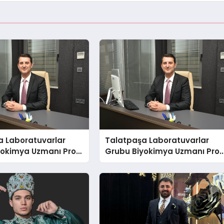
a Laboratuvarlar
Talatpaşa Laboratuvarlar
yokimya Uzmanı Prof.
Grubu Biyokimya Uzmanı Prof
t Var
Dr. Ahmet Var