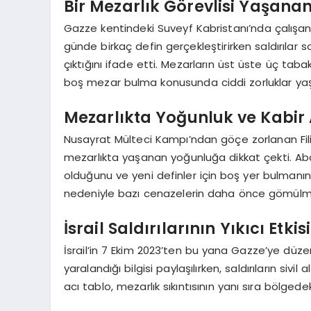
Bir Mezarlık Görevlisi Yaşana
Gazze kentindeki Suveyf Kabristanı’nda çalışa
günde birkaç defin gerçekleştirirken saldırılar
çıktığını ifade etti. Mezarların üst üste üç tabak
boş mezar bulma konusunda ciddi zorluklar yaşa
Mezarlıkta Yoğunluk ve Kabir
Nusayrat Mülteci Kampı’ndan göçe zorlanan Fili
mezarlıkta yaşanan yoğunluğa dikkat çekti. Abdu
olduğunu ve yeni definler için boş yer bulmanın
nedeniyle bazı cenazelerin daha önce gömülmüş c
İsrail Saldırılarının Yıkıcı Etkisi
İsrail’in 7 Ekim 2023’ten bu yana Gazze’ye düzenle
yaralandığı bilgisi paylaşılırken, saldırıların siv
acı tablo, mezarlık sıkıntısının yanı sıra bölged