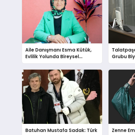
Aile Danışmanı Esma Kütük,
Talatpaş
Evlilik Yolunda Bireysel
Grubu Bi
Farkındalığın ve Sınırların
Dr. Ahme
Gücünü Anlatıyor
Batuhan Mustafa Sadak: Türk
Zenne Em