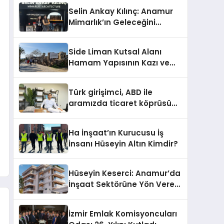
Selin Ankay Kılınç: Anamur
Mimarlık’ın Geleceğini
Şekillendiren Yöneticisi
Side Liman Kutsal Alanı
Hamam Yapısının Kazı ve
Onarımı Selectum
Hotels&Resorts’un da
Türk girişimci, ABD ile
Katkılarıyla Tamamlandı
aramızda ticaret köprüsü
inşa etti
Ha İnşaat’ın Kurucusu İş
İnsanı Hüseyin Altın Kimdir?
Hüseyin Keserci: Anamur’da
İnşaat Sektörüne Yön Veren
İsim
İzmir Emlak Komisyoncuları