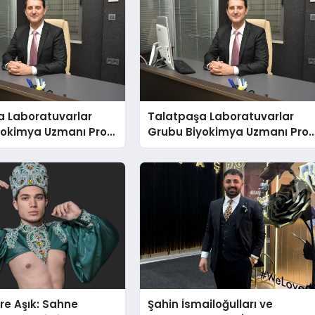
a Laboratuvarlar
Talatpaşa Laboratuvarlar
yokimya Uzmanı Prof.
Grubu Biyokimya Uzmanı Prof
t Var
Dr. Ahmet Var
re Aşık: Sahne
Şahin İsmailoğulları ve