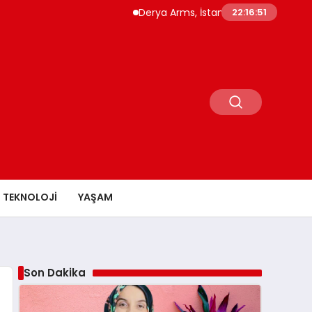
Derya Arms, İstanbul Prohunt 2026’da yeni n
22:16:52
TEKNOLOJI
YAŞAM
Son Dakika