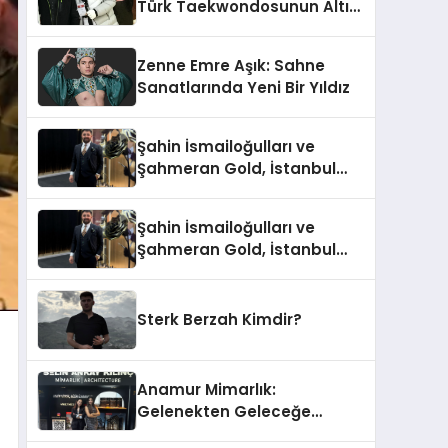
Türk Taekwondosunun Altın
Yumruğu
Zenne Emre Aşık: Sahne
Sanatlarında Yeni Bir Yıldız
Şahin İsmailoğulları ve
Şahmeran Gold, İstanbul
Altın Fuarı’nda Sektöre
Damga Vurdu
Şahin İsmailoğulları ve
Şahmeran Gold, İstanbul
Altın Fuarı’nda Sektöre
Damga Vurdu
Sterk Berzah Kimdir?
Anamur Mimarlık:
Gelenekten Geleceğe
Modern Dokunuşlar