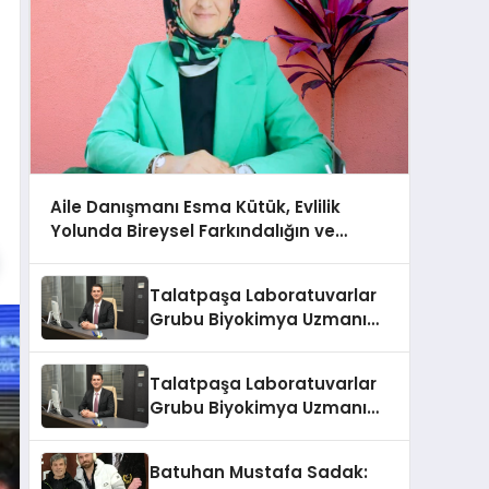
Aile Danışmanı Esma Kütük, Evlilik
Yolunda Bireysel Farkındalığın ve
Sınırların Gücünü Anlatıyor
Talatpaşa Laboratuvarlar
Grubu Biyokimya Uzmanı
Prof. Dr. Ahmet Var
Talatpaşa Laboratuvarlar
Grubu Biyokimya Uzmanı
Prof. Dr. Ahmet Var
Batuhan Mustafa Sadak: