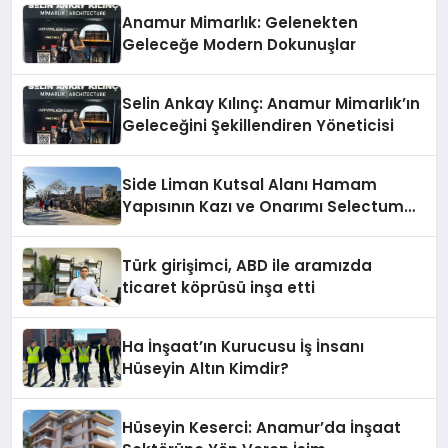
Anamur Mimarlık: Gelenekten
Geleceğe Modern Dokunuşlar
Selin Ankay Kılınç: Anamur Mimarlık’ın
Geleceğini Şekillendiren Yöneticisi
Side Liman Kutsal Alanı Hamam
Yapısının Kazı ve Onarımı Selectum
Hotels&Resorts’un da Katkılarıyla
Tamamlandı
Türk girişimci, ABD ile aramızda
ticaret köprüsü inşa etti
Ha İnşaat’ın Kurucusu İş İnsanı
Hüseyin Altın Kimdir?
Hüseyin Keserci: Anamur’da İnşaat