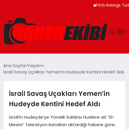
Fitch Ratings Türkiye B
ANASAYFA
Ana Sayfa
Yaşam
İsrail Savaş Uçakları Yemen’in Hudeyde Kentini Hedef Aldı
GÜNCEL
EĞITIM
İsrail Savaş Uçakları Yemen’in
Hudeyde Kentini Hedef Aldı
EKONOMI
İsrail’in Hudeyde’ye Yönelik Saldırısı Husilere ait “El-
MAGAZIN
Mesire” televizyon kanalının aktardığı habere göre,