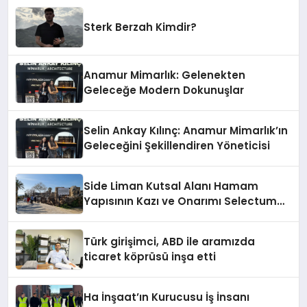
Sterk Berzah Kimdir?
Anamur Mimarlık: Gelenekten
Geleceğe Modern Dokunuşlar
Selin Ankay Kılınç: Anamur Mimarlık’ın
Geleceğini Şekillendiren Yöneticisi
Side Liman Kutsal Alanı Hamam
Yapısının Kazı ve Onarımı Selectum
Hotels&Resorts’un da Katkılarıyla
Tamamlandı
Türk girişimci, ABD ile aramızda
ticaret köprüsü inşa etti
Ha İnşaat’ın Kurucusu İş İnsanı