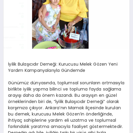
İyilik Bulaşıcıdır Derneği: Kurucusu Melek Gözen Yeni
Yardım Kampanyalarıyla Gündemde
Günümüz dünyasında, toplumsal sorunların artmasıyla
birlikte iyilik yapma bilinci ve topluma fayda sağlama
arayışı daha da önem kazandı. Bu arayışın en güzel
örneklerinden biri de, “İyilik Bulaşıcıdır Derneği” olarak
karşımıza çıkıyor. Ankara’nın Mamak ilçesinde kurulan
bu dernek, kurucusu Melek Gözen’in önderliğinde,
ihtiyaç sahiplerine yardım eli uzatma ve toplumsal
farkındalık yaratma amacıyla faaliyet göstermektedir.
Derneğin adı bile, iyiliğin tıpkı bir virüs gibi hızla