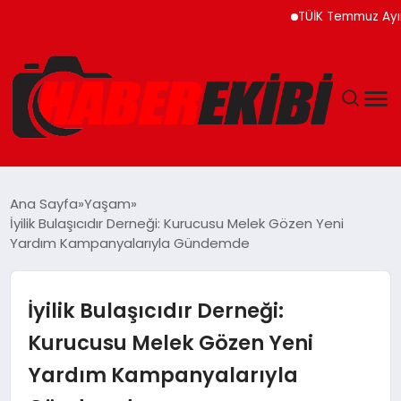
TÜİK Temmuz Ayında Fiy
ANASAYFA
Ana Sayfa
Yaşam
İyilik Bulaşıcıdır Derneği: Kurucusu Melek Gözen Yeni
GÜNCEL
Yardım Kampanyalarıyla Gündemde
EĞITIM
İyilik Bulaşıcıdır Derneği:
EKONOMI
Kurucusu Melek Gözen Yeni
Yardım Kampanyalarıyla
MAGAZIN