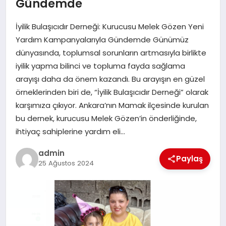
Gündemde
SAĞLIK
İyilik Bulaşıcıdır Derneği: Kurucusu Melek Gözen Yeni
SPOR
Yardım Kampanyalarıyla Gündemde Günümüz
dünyasında, toplumsal sorunların artmasıyla birlikte
TEKNOLOJI
iyilik yapma bilinci ve topluma fayda sağlama
arayışı daha da önem kazandı. Bu arayışın en güzel
YAŞAM
örneklerinden biri de, “İyilik Bulaşıcıdır Derneği” olarak
karşımıza çıkıyor. Ankara’nın Mamak ilçesinde kurulan
bu dernek, kurucusu Melek Gözen’in önderliğinde,
ihtiyaç sahiplerine yardım eli…
admin
Paylaş
25 Ağustos 2024