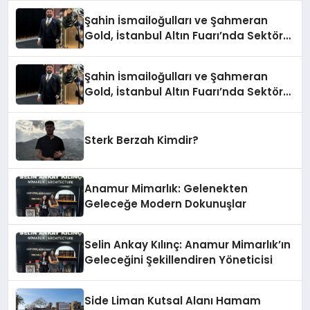
Şahin İsmailoğulları ve Şahmeran
Gold, İstanbul Altın Fuarı’nda Sektöre
Damga Vurdu
Şahin İsmailoğulları ve Şahmeran
Gold, İstanbul Altın Fuarı’nda Sektöre
Damga Vurdu
Sterk Berzah Kimdir?
Anamur Mimarlık: Gelenekten
Geleceğe Modern Dokunuşlar
Selin Ankay Kılınç: Anamur Mimarlık’ın
Geleceğini Şekillendiren Yöneticisi
Side Liman Kutsal Alanı Hamam