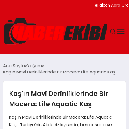
Falcon Aero Group, Küre
ANASAYFA
Ana Sayfa
Yaşam
Kaş’ın Mavi Derinliklerinde Bir Macera: Life Aquatic Kaş
GÜNCEL
EĞITIM
Kaş’ın Mavi Derinliklerinde Bir
Macera: Life Aquatic Kaş
EKONOMI
Kaş’ın Mavi Derinliklerinde Bir Macera: Life Aquatic
MAGAZIN
Kaş Türkiye’nin Akdeniz kıyısında, berrak suları ve