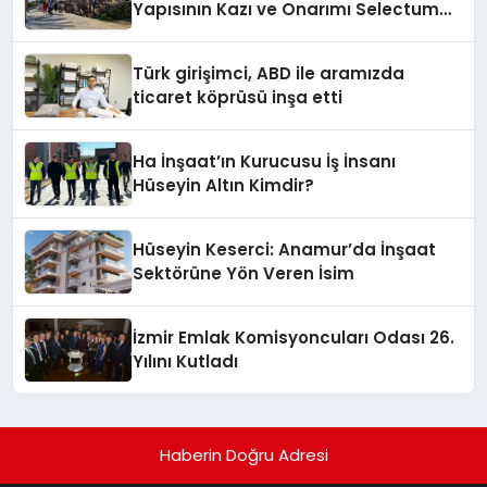
Yapısının Kazı ve Onarımı Selectum
Hotels&Resorts’un da Katkılarıyla
Tamamlandı
Türk girişimci, ABD ile aramızda
ticaret köprüsü inşa etti
Ha İnşaat’ın Kurucusu İş İnsanı
Hüseyin Altın Kimdir?
Hüseyin Keserci: Anamur’da İnşaat
Sektörüne Yön Veren İsim
İzmir Emlak Komisyoncuları Odası 26.
Yılını Kutladı
Haberin Doğru Adresi