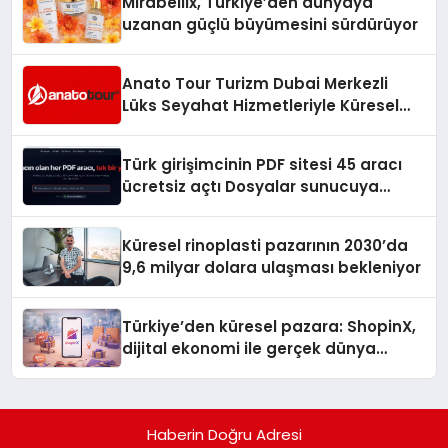
Mirabellix, Türkiye’den dünyaya
uzanan güçlü büyümesini sürdürüyor
Anato Tour Turizm Dubai Merkezli
Lüks Seyahat Hizmetleriyle Küresel
Turizmde Öne Çıkıyor
Türk girişimcinin PDF sitesi 45 aracı
ücretsiz açtı Dosyalar sunucuya
gitmiyor
Küresel rinoplasti pazarının 2030’da
9,6 milyar dolara ulaşması bekleniyor
Türkiye’den küresel pazara: ShopinX,
dijital ekonomi ile gerçek dünya
alışverişini bir araya getirmeyi
hedefliyor
Haberin Doğru Adresi