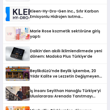
Gücü
Kleen-Hy-Dro-Gen Inc., Sıfır Karbon
Emisyonlu Hidrojen Isıtma
Teknolojisinde ISO ve TSSA
Düzenleyici Onaylarını Aldı
Marie Rose kozmetik sektörüne giriş
yaptı
Daikin’den akıllı iklimlendirmede yeni
dönem: Madoka Plus Türkiye’de
Beylikdüzü’nde Beylik İşkembe, 20
Yıldır Kalite ve Lezzetin Değişmeyen
Adresi
İş İnsanı Seyithan Hanoğlu Türkiye’yi
Uluslararası Arenada Tanıtmayı
Hedefliyor