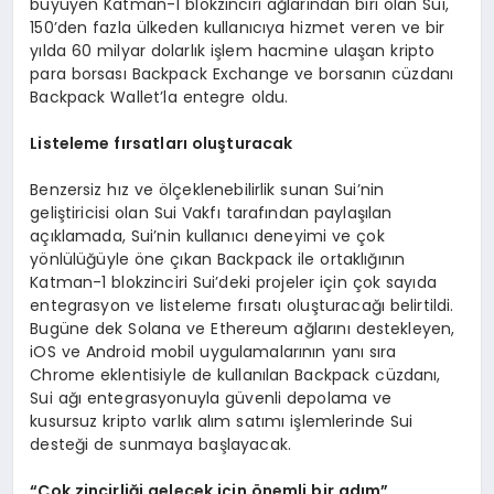
büyüyen Katman-1 blokzinciri ağlarından biri olan Sui,
150’den fazla ülkeden kullanıcıya hizmet veren ve bir
yılda 60 milyar dolarlık işlem hacmine ulaşan kripto
para borsası Backpack Exchange ve borsanın cüzdanı
Backpack Wallet’la entegre oldu.
Listeleme fırsatları oluşturacak
Benzersiz hız ve ölçeklenebilirlik sunan Sui’nin
geliştiricisi olan Sui Vakfı tarafından paylaşılan
açıklamada, Sui’nin kullanıcı deneyimi ve çok
yönlülüğüyle öne çıkan Backpack ile ortaklığının
Katman-1 blokzinciri Sui’deki projeler için çok sayıda
entegrasyon ve listeleme fırsatı oluşturacağı belirtildi.
Bugüne dek Solana ve Ethereum ağlarını destekleyen,
iOS ve Android mobil uygulamalarının yanı sıra
Chrome eklentisiyle de kullanılan Backpack cüzdanı,
Sui ağı entegrasyonuyla güvenli depolama ve
kusursuz kripto varlık alım satımı işlemlerinde Sui
desteği de sunmaya başlayacak.
“Çok zincirliği gelecek için
ö
nemli bir adım”