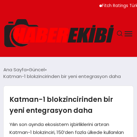
Fitch Ratings Türkiye 
ANASAYFA
Ana Sayfa
Güncel
Katman-1 blokzincirinden bir yeni entegrasyon daha
GÜNCEL
EĞITIM
Katman-1 blokzincirinden bir
yeni entegrasyon daha
EKONOMI
Yılın son ayında ekosistem işbirliklerini artıran
MAGAZIN
Katman-1 blokzinciri, 150’den fazla ülkede kullanılan