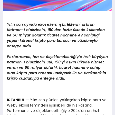
Y
ılın son ayında ekosistem işbirliklerini artıran
Katman-1 blokzinciri, 150
’
den fazla ülkede kullanılan
ve 60 milyar dolarlık ticaret hacmine ev sahipliği
yapan küresel kripto para borsası
ve c
üzdanıyla
entegre oldu.
Performansı
, h
ızı
ve
ö
lçeklenebilirliğiyle hızlı büyüyen
Katman-1 blokzinciri Sui, 150’yi aşkın ülkede hizmet
veren ve 60 milyar dolarlık ticaret hacmine sahip
olan kripto para borsası
Backpack
ile ve Backpack’in
kripto cüzdanıyla entegre oldu.
İSTANBUL
—
Yılın son günleri yaklaşırken kripto para ve
Web3 ekosistemindeki işbirlikleri de hız kazandı.
Performansı ve ölçeklenebilirliğiyle 2024’ün en hızlı