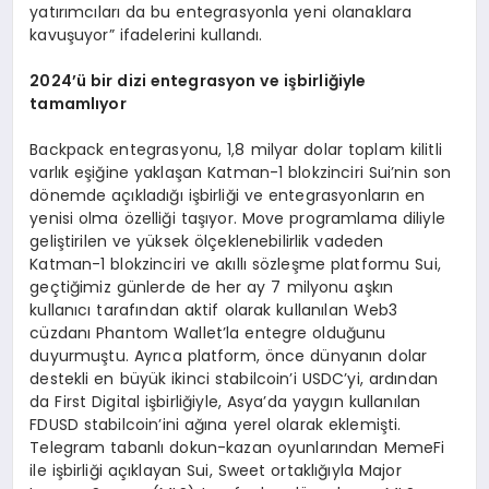
yatırımcıları da bu entegrasyonla yeni olanaklara
kavuşuyor” ifadelerini kullandı.
2024
’ü bir dizi entegrasyon ve işbirliğiyle
tamamlıyor
Backpack entegrasyonu, 1,8 milyar dolar toplam kilitli
varlık eşiğine yaklaşan Katman-1 blokzinciri Sui’nin son
dönemde açıkladığı işbirliği ve entegrasyonların en
yenisi olma özelliği taşıyor. Move programlama diliyle
geliştirilen ve yüksek ölçeklenebilirlik vadeden
Katman-1 blokzinciri ve akıllı sözleşme platformu Sui,
geçtiğimiz günlerde de her ay 7 milyonu aşkın
kullanıcı tarafından aktif olarak kullanılan Web3
cüzdanı Phantom Wallet’la entegre olduğunu
duyurmuştu. Ayrıca platform, önce dünyanın dolar
destekli en büyük ikinci stabilcoin’i USDC’yi, ardından
da First Digital işbirliğiyle, Asya’da yaygın kullanılan
FDUSD stabilcoin’ini ağına yerel olarak eklemişti.
Telegram tabanlı dokun-kazan oyunlarından MemeFi
ile işbirliği açıklayan Sui, Sweet ortaklığıyla Major