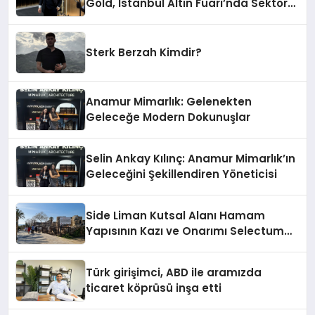
Gold, İstanbul Altın Fuarı’nda Sektöre
Damga Vurdu
Sterk Berzah Kimdir?
Anamur Mimarlık: Gelenekten
Geleceğe Modern Dokunuşlar
Selin Ankay Kılınç: Anamur Mimarlık’ın
Geleceğini Şekillendiren Yöneticisi
Side Liman Kutsal Alanı Hamam
Yapısının Kazı ve Onarımı Selectum
Hotels&Resorts’un da Katkılarıyla
Tamamlandı
Türk girişimci, ABD ile aramızda
ticaret köprüsü inşa etti