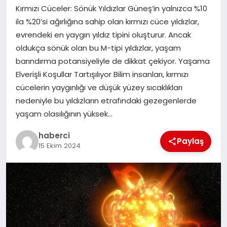
Kırmızı Cüceler: Sönük Yıldızlar Güneş’in yalnızca %10
SAĞLIK
ila %20’si ağırlığına sahip olan kırmızı cüce yıldızlar,
evrendeki en yaygın yıldız tipini oluşturur. Ancak
SPOR
oldukça sönük olan bu M-tipi yıldızlar, yaşam
barındırma potansiyeliyle de dikkat çekiyor. Yaşama
TEKNOLOJI
Elverişli Koşullar Tartışılıyor Bilim insanları, kırmızı
cücelerin yaygınlığı ve düşük yüzey sıcaklıkları
YAŞAM
nedeniyle bu yıldızların etrafındaki gezegenlerde
yaşam olasılığının yüksek…
haberci
Paylaş
15 Ekim 2024