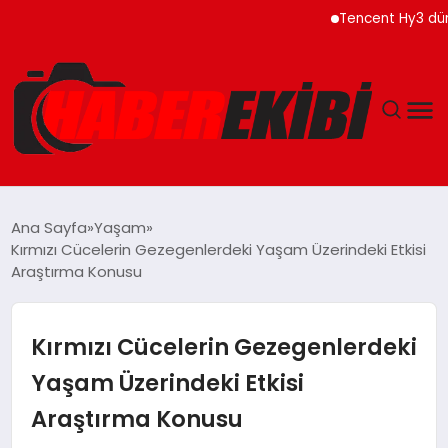
Tencent Hy3 dünya gen
ANASAYFA
Ana Sayfa
Yaşam
Kırmızı Cücelerin Gezegenlerdeki Yaşam Üzerindeki Etkisi
GÜNCEL
Araştırma Konusu
EĞITIM
Kırmızı Cücelerin Gezegenlerdeki
EKONOMI
Yaşam Üzerindeki Etkisi
Araştırma Konusu
MAGAZIN