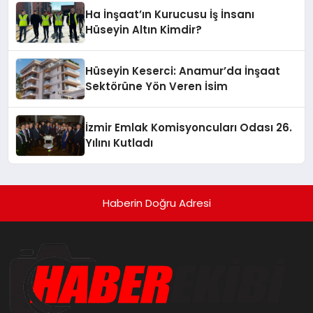
Ha İnşaat’ın Kurucusu İş İnsanı
Hüseyin Altın Kimdir?
Hüseyin Keserci: Anamur’da İnşaat
Sektörüne Yön Veren İsim
İzmir Emlak Komisyoncuları Odası 26.
Yılını Kutladı
Haberin Doğru Adresi