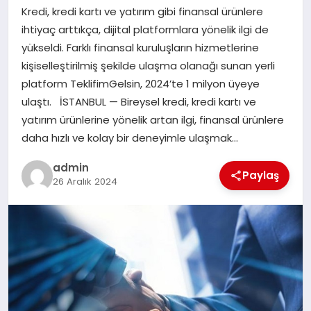
Kredi, kredi kartı ve yatırım gibi finansal ürünlere
SAĞLIK
ihtiyaç arttıkça, dijital platformlara yönelik ilgi de
yükseldi. Farklı finansal kuruluşların hizmetlerine
SPOR
kişiselleştirilmiş şekilde ulaşma olanağı sunan yerli
platform TeklifimGelsin, 2024’te 1 milyon üyeye
TEKNOLOJI
ulaştı. İSTANBUL — Bireysel kredi, kredi kartı ve
yatırım ürünlerine yönelik artan ilgi, finansal ürünlere
YAŞAM
daha hızlı ve kolay bir deneyimle ulaşmak…
admin
Paylaş
26 Aralık 2024