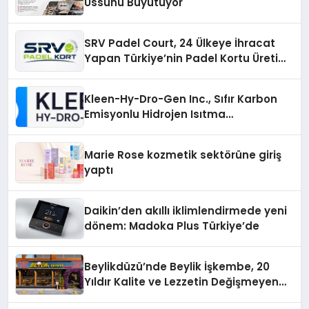
Üssünü Büyütüyor
SRV Padel Court, 24 Ülkeye İhracat
Yapan Türkiye’nin Padel Kortu Üretim
Gücü
Kleen-Hy-Dro-Gen Inc., Sıfır Karbon
Emisyonlu Hidrojen Isıtma
Teknolojisinde ISO ve TSSA
Düzenleyici Onaylarını Aldı
Marie Rose kozmetik sektörüne giriş
yaptı
Daikin’den akıllı iklimlendirmede yeni
dönem: Madoka Plus Türkiye’de
Beylikdüzü’nde Beylik İşkembe, 20
Yıldır Kalite ve Lezzetin Değişmeyen
Adresi