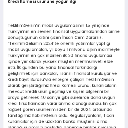
Kredi Karnesi ürününe yoğun ilgi
TeklifimGelsin’in mobil uygulamasının 1,5 yıl içinde
Türkiye’nin en sevilen finansal uygulamalarından birine
dönüştüğünün altını çizen İhsan Cem Zararsız,
“TeklifimGelsin’in 2024’te önemli yatırımlar yaptığı
mobil uygulamaları, yıl boyu 1 milyonu aşkın indirmeyle
Türkiye’nin en çok indirilen ilk 30 finans uygulaması
içinde yer alarak yüksek müşteri memnuniyeti elde
etti. İlk günden bu yana finansal farkındalığı
geliştirmek için bankalar, lisanslı finansal kuruluşlar ve
Kredi Kayıt Bürosu’yla entegre çalışan TeklifimGelsin
olarak geliştirdiğimiz Kredi Karnesi ürünü, kullanıcıların
mevcut kredili ürün geçmişi ve kişisel bilgilerini bir
araya getirerek 40 saniye gibi sürelerde daha uygun
kredi fırsatlarından yararlanma olanağı sundu. En çok
rağbet gören ürünlerimizden bir de 2024 ortasında
tanıttığımız KobimGelsin oldu. Regülasyonların, ticari
kullanıcılar için de uzaktan banka müşterisi olma
olanağı sunmaya başladığı dönemle birlikte piyasaya