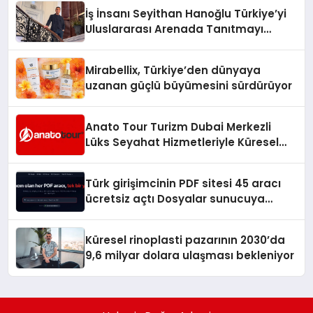
İş İnsanı Seyithan Hanoğlu Türkiye’yi
Uluslararası Arenada Tanıtmayı
Hedefliyor
Mirabellix, Türkiye’den dünyaya
uzanan güçlü büyümesini sürdürüyor
Anato Tour Turizm Dubai Merkezli
Lüks Seyahat Hizmetleriyle Küresel
Turizmde Öne Çıkıyor
Türk girişimcinin PDF sitesi 45 aracı
ücretsiz açtı Dosyalar sunucuya
gitmiyor
Küresel rinoplasti pazarının 2030’da
9,6 milyar dolara ulaşması bekleniyor