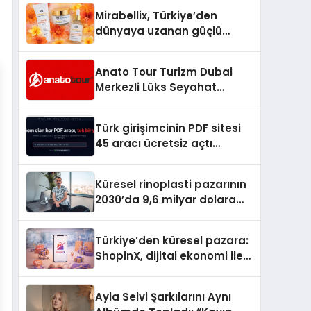
Hedefliyor
Mirabellix, Türkiye’den
dünyaya uzanan güçlü
büyümesini sürdürüyor
Anato Tour Turizm Dubai
Merkezli Lüks Seyahat
Hizmetleriyle Küresel
Turizmde Öne Çıkıyor
Türk girişimcinin PDF sitesi
45 aracı ücretsiz açtı
Dosyalar sunucuya gitmiyor
Küresel rinoplasti pazarının
2030’da 9,6 milyar dolara
ulaşması bekleniyor
Türkiye’den küresel pazara:
ShopinX, dijital ekonomi ile
gerçek dünya alışverişini bir
araya getirmeyi hedefliyor
Ayla Selvi Şarkılarını Aynı