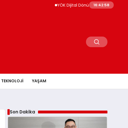
YÖK Dijital Dönüşüm İçin Bilişim Uzmanları Yetiştiriyo
16:43:00
TEKNOLOJI
YAŞAM
Son Dakika