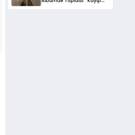
Albümde Topladı: “Kayıp
Kasetler 1” 31 Temmuz’da
Yayında