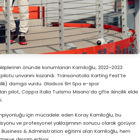
 rakiplerinin önünde konumlanan Kamiloğlu, 2022–2023
3 pilotu unvanını kazandı. Transanatolia Karting Fest’te
rincilik) damga vurdu. Gladsos 6H Spa e-spor
n pilot, Coppa Italia Turismo Misano’da çifte ikincilik elde
.
piyonluğu için mücadele eden Koray Kamiloğlu, bu
 kondisyonu ve profesyonel yaklaşımının sonucu olarak görüyor.
 Business & Administration eğitimi alan Kamiloğlu, hem
irmeye devam ediyor.