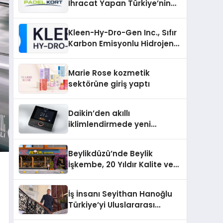
İhracat Yapan Türkiye’nin
Padel Kortu Üretim Gücü
Kleen-Hy-Dro-Gen Inc., Sıfır
Karbon Emisyonlu Hidrojen
Isıtma Teknolojisinde ISO ve
TSSA Düzenleyici Onaylarını
Marie Rose kozmetik
Aldı
sektörüne giriş yaptı
Daikin’den akıllı
iklimlendirmede yeni
dönem: Madoka Plus
Türkiye’de
Beylikdüzü’nde Beylik
İşkembe, 20 Yıldır Kalite ve
Lezzetin Değişmeyen Adresi
İş İnsanı Seyithan Hanoğlu
Türkiye’yi Uluslararası
Arenada Tanıtmayı