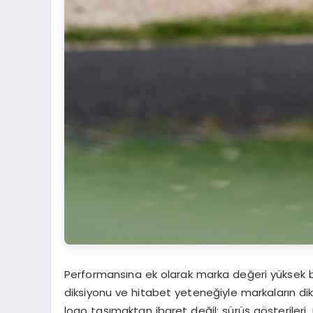
Performansına ek olarak marka değeri yüksek b
diksiyonu ve hitabet yeteneğiyle markaların dik
logo taşımaktan ibaret değil; sürüş gösterileri,