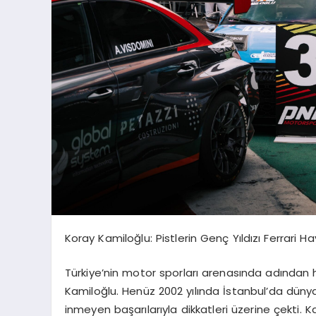
Koray Kamiloğlu: Pistlerin Genç Yıldızı Ferrari H
Türkiye’nin motor sporları arenasında adından 
Kamiloğlu. Henüz 2002 yılında İstanbul’da dün
inmeyen başarılarıyla dikkatleri üzerine çekti. Ka