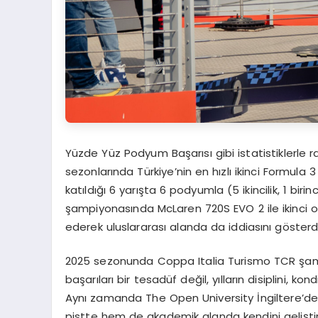
Yüzde Yüz Podyum Başarısı gibi istatistiklerle
sezonlarında Türkiye’nin en hızlı ikinci Formula 
katıldığı 6 yarışta 6 podyumla (5 ikincilik, 1 bi
şampiyonasında McLaren 720S EVO 2 ile ikinci ola
ederek uluslararası alanda da iddiasını gösterdi
2025 sezonunda Coppa Italia Turismo TCR şam
başarıları bir tesadüf değil, yılların disiplini,
Aynı zamanda The Open University İngiltere’de
pistte hem de akademik alanda kendini gelişt