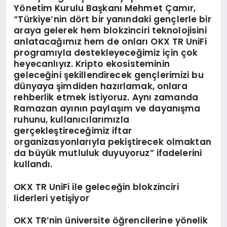
Yönetim Kurulu Başkanı Mehmet Çamır,
“Türkiye’nin dört bir yanındaki gençlerle bir
araya gelerek hem blokzinciri teknolojisini
anlatacağımız hem de onları OKX TR UniFi
programıyla destekleyeceğimiz için çok
heyecanlıyız. Kripto ekosisteminin
geleceğini şekillendirecek gençlerimizi bu
dünyaya şimdiden hazırlamak, onlara
rehberlik etmek istiyoruz. Aynı zamanda
Ramazan ayının paylaşım ve dayanışma
ruhunu, kullanıcılarımızla
gerçekleştireceğimiz iftar
organizasyonlarıyla pekiştirecek olmaktan
da büyük mutluluk duyuyoruz” ifadelerini
kullandı.
O
KX TR UniFi
ile geleceğin blokzinciri
liderleri yetişiyor
OKX TR’nin üniversite öğrencilerine yönelik