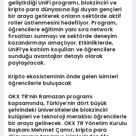
geliştirdiği UniFi programı, blokzinciri ve
kripto para dünyasına ilgi duyan gençleri
bir araya getirerek onların sektörde aktif
roller üstlenmesini hedefliyor. Program,
öğrencilere eğitimin yanı sıra network
fırsatları sunmayı ve sektörde deneyim
kazandırmayı amaçlıyor. Etkinliklerde,
UniFi’ye katılım koşulları ve öğrencilere
sunduğu avantajlar detaylı olarak
paylaşılacak.
K
ripto
ekosisteminin
ö
nde g
elen
isimleri
öğrencilerle buluşacak
OKX TR’nin Ramazan programı
kapsamında, Türkiye’nin dört büyük
şehrindeki üniversitelerde blokzinciri
kulüpleri ve teknoloji meraklısı öğrencilerle
bir araya gelinecek. OKX TR Yönetim Kurulu
Başkanı Mehmet Çamır, kripto para