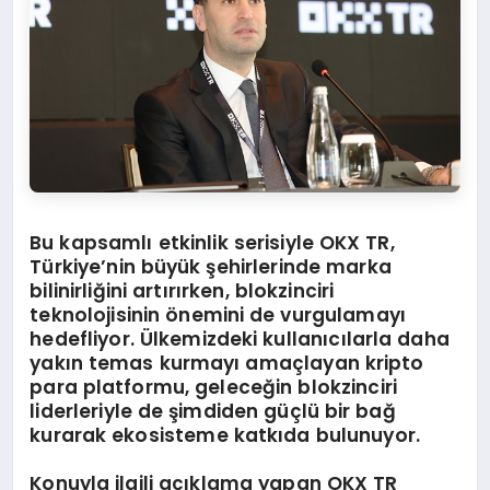
Bu kapsamlı etkinlik serisiyle OKX TR,
Türkiye’nin büyük şehirlerinde marka
bilinirliğini artırırken, blokzinciri
teknolojisinin önemini de vurgulamayı
hedefliyor. Ülkemizdeki kullanıcılarla daha
yakın temas kurmayı amaçlayan kripto
para platformu, geleceğin blokzinciri
liderleriyle de şimdiden güçlü bir bağ
kurarak ekosisteme katkıda bulunuyor.
Konuyla ilgili açıklama yapan OKX TR