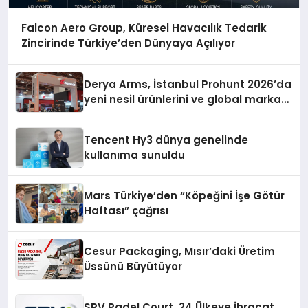
Falcon Aero Group, Küresel Havacılık Tedarik
Zincirinde Türkiye’den Dünyaya Açılıyor
Derya Arms, İstanbul Prohunt 2026’da
yeni nesil ürünlerini ve global marka
vizyonunu sergiledi
Tencent Hy3 dünya genelinde
kullanıma sunuldu
Mars Türkiye’den “Köpeğini İşe Götür
Haftası” çağrısı
Cesur Packaging, Mısır’daki Üretim
Üssünü Büyütüyor
SRV Padel Court, 24 Ülkeye İhracat