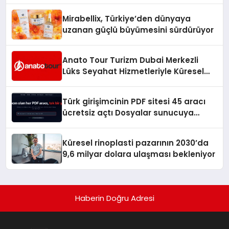
Mirabellix, Türkiye’den dünyaya
uzanan güçlü büyümesini sürdürüyor
Anato Tour Turizm Dubai Merkezli
Lüks Seyahat Hizmetleriyle Küresel
Turizmde Öne Çıkıyor
Türk girişimcinin PDF sitesi 45 aracı
ücretsiz açtı Dosyalar sunucuya
gitmiyor
Küresel rinoplasti pazarının 2030’da
9,6 milyar dolara ulaşması bekleniyor
Haberin Doğru Adresi