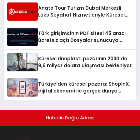
Anato Tour Turizm Dubai Merkezli
Lüks Seyahat Hizmetleriyle Küresel
Turizmde Öne Çıkıyor
Türk girişimcinin PDF sitesi 45 aracı
ücretsiz açtı Dosyalar sunucuya
gitmiyor
Küresel rinoplasti pazarının 2030’da
9,6 milyar dolara ulaşması bekleniyor
Türkiye’den küresel pazara: ShopinX,
dijital ekonomi ile gerçek dünya
alışverişini bir araya getirmeyi
hedefliyor
Haberin Doğru Adresi