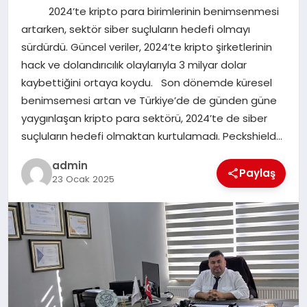
2024’te kripto para birimlerinin benimsenmesi
SAĞLIK
artarken, sektör siber suçluların hedefi olmayı
sürdürdü. Güncel veriler, 2024’te kripto şirketlerinin
SPOR
hack ve dolandırıcılık olaylarıyla 3 milyar dolar
kaybettiğini ortaya koydu. Son dönemde küresel
TEKNOLOJI
benimsemesi artan ve Türkiye’de de günden güne
yaygınlaşan kripto para sektörü, 2024’te de siber
YAŞAM
suçluların hedefi olmaktan kurtulamadı. Peckshield…
admin
Paylaş
23 Ocak 2025