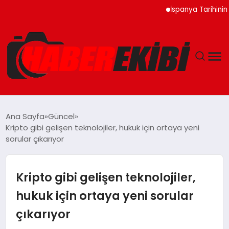
İspanya Tarihinin En Bü
ANASAYFA
Ana Sayfa
Güncel
Kripto gibi gelişen teknolojiler, hukuk için ortaya yeni
GÜNCEL
sorular çıkarıyor
EĞITIM
Kripto gibi gelişen teknolojiler,
EKONOMI
hukuk için ortaya yeni sorular
çıkarıyor
MAGAZIN