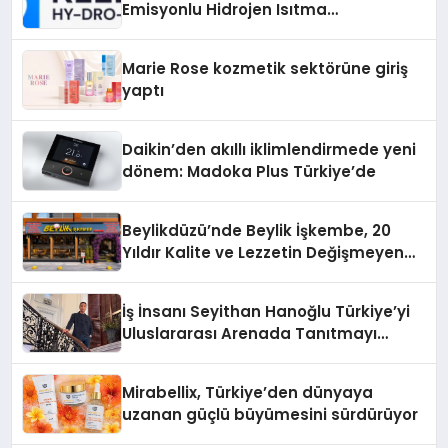
Emisyonlu Hidrojen Isıtma
Teknolojisinde ISO ve TSSA
Düzenleyici Onaylarını Aldı
Marie Rose kozmetik sektörüne giriş
yaptı
Daikin’den akıllı iklimlendirmede yeni
dönem: Madoka Plus Türkiye’de
Beylikdüzü’nde Beylik İşkembe, 20
Yıldır Kalite ve Lezzetin Değişmeyen
Adresi
İş İnsanı Seyithan Hanoğlu Türkiye’yi
Uluslararası Arenada Tanıtmayı
Hedefliyor
Mirabellix, Türkiye’den dünyaya
uzanan güçlü büyümesini sürdürüyor