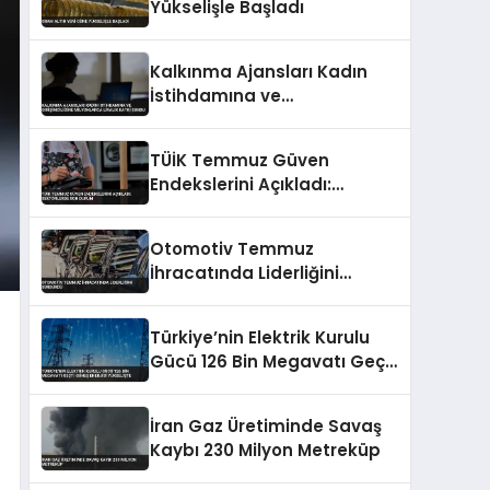
Yükselişle Başladı
Kalkınma Ajansları Kadın
İstihdamına ve
Girişimciliğine Milyonlarca
Liralık Katkı Sundu
TÜİK Temmuz Güven
Endekslerini Açıkladı:
Sektörlerde Son Durum
Otomotiv Temmuz
İhracatında Liderliğini
Sürdürdü
Türkiye’nin Elektrik Kurulu
Gücü 126 Bin Megavatı Geçti
Güneş Enerjisi Yükselişte
İran Gaz Üretiminde Savaş
Kaybı 230 Milyon Metreküp