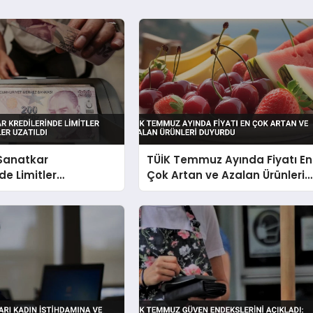
 Sanatkar
TÜİK Temmuz Ayında Fiyatı En
de Limitler
Çok Artan ve Azalan Ürünleri
i Vadeler Uzatıldı
Duyurdu