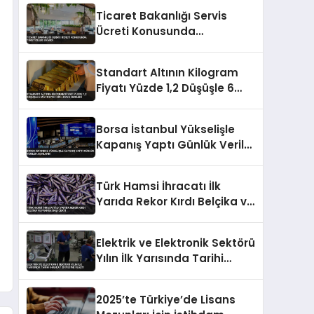
Ticaret Bakanlığı Servis
Ücreti Konusunda
Tüketicileri Uyardı
Standart Altının Kilogram
Fiyatı Yüzde 1,2 Düşüşle 6
Milyon 134 Bin Liraya Geriledi
Borsa İstanbul Yükselişle
Kapanış Yaptı Günlük Veriler
Açıklandı
Türk Hamsi İhracatı İlk
Yarıda Rekor Kırdı Belçika ve
Fransa Başı Çekti
Elektrik ve Elektronik Sektörü
Yılın İlk Yarısında Tarihi
İhracat Zirvesine Ulaştı
2025’te Türkiye’de Lisans