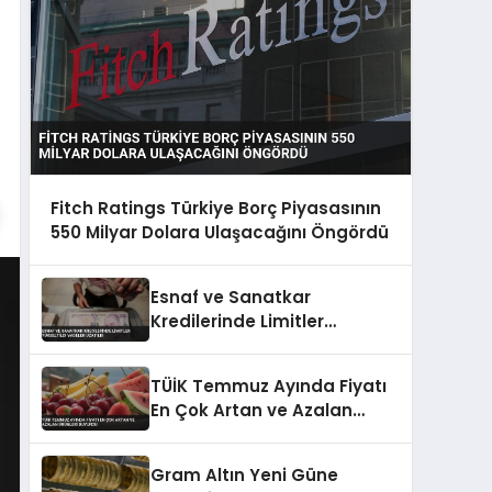
Fitch Ratings Türkiye Borç Piyasasının
550 Milyar Dolara Ulaşacağını Öngördü
Esnaf ve Sanatkar
Kredilerinde Limitler
Yükseltildi Vadeler Uzatıldı
TÜİK Temmuz Ayında Fiyatı
En Çok Artan ve Azalan
Ürünleri Duyurdu
Gram Altın Yeni Güne