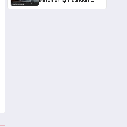
Mezunları İçin İstihdam
Oranı Yüzde 73,9’a Düştü