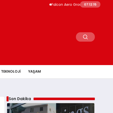
Falcon Aero Group, Küresel Havacılık Teda
07:12:16
TEKNOLOJI
YAŞAM
Son Dakika