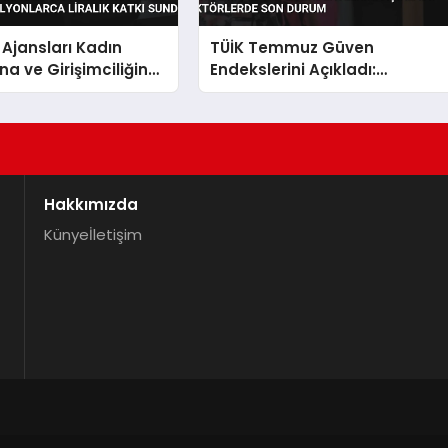
Ajansları Kadın
TÜİK Temmuz Güven
na ve Girişimciliğine
Endekslerini Açıkladı:
ca Liralık Katkı Sundu
Sektörlerde Son Durum
Hakkımızda
Künye
İletişim