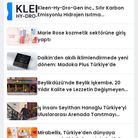
Kleen-Hy-Dro-Gen Inc., Sıfır Karbon
Emisyonlu Hidrojen Isıtma
Teknolojisinde ISO ve TSSA
Düzenleyici Onaylarını Aldı
Marie Rose kozmetik sektörüne giriş
yaptı
Daikin’den akıllı iklimlendirmede yeni
dönem: Madoka Plus Türkiye’de
Beylikdüzü’nde Beylik İşkembe, 20
Yıldır Kalite ve Lezzetin Değişmeyen
Adresi
İş İnsanı Seyithan Hanoğlu Türkiye’yi
Uluslararası Arenada Tanıtmayı
Hedefliyor
Mirabellix, Türkiye’den dünyaya