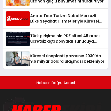
uzanan güçlü büyümesini sürdürüyor
Anato Tour Turizm Dubai Merkezli
Lüks Seyahat Hizmetleriyle Küresel
Turizmde Öne Çıkıyor
Türk girişimcinin PDF sitesi 45 aracı
ücretsiz açtı Dosyalar sunucuya
gitmiyor
Küresel rinoplasti pazarının 2030’da
9,6 milyar dolara ulaşması bekleniyor
Haberin Doğru Adresi