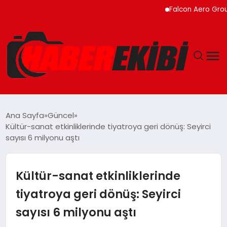
Falcon Aero Group, Küre
ANASAYFA
Ana Sayfa
Güncel
Kültür-sanat etkinliklerinde tiyatroya geri dönüş: Seyirci
GÜNCEL
sayısı 6 milyonu aştı
EĞITIM
Kültür-sanat etkinliklerinde
EKONOMI
tiyatroya geri dönüş: Seyirci
sayısı 6 milyonu aştı
MAGAZIN