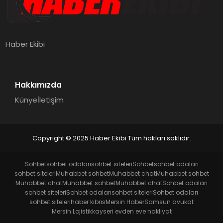
Haber Ekibi
Hakkımızda
Künye
İletişim
Copyright © 2025 Haber Ekibi Tüm hakları saklıdır.
Sohbet
sohbet odaları
sohbet siteleri
Sohbet
sohbet odaları
sohbet siteleri
Muhabbet sohbet
Muhabbet chat
Muhabbet sohbet
Muhabbet chat
Muhabbet sohbet
Muhabbet chat
Sohbet odaları
sohbet siteleri
Sohbet odaları
sohbet siteleri
Sohbet odaları
sohbet siteleri
haber kıbrıs
Mersin Haber
Samsun avukat
Mersin Lojistik
kayseri evden eve nakliyat