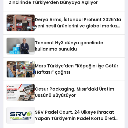
Zincirinde Türkiye’den Dünyaya Açılıyor
Derya Arms, İstanbul Prohunt 2026’da
yeni nesil ürünlerini ve global marka
vizyonunu sergiledi
Tencent Hy3 dünya genelinde
kullanıma sunuldu
Mars Türkiye’den “Köpeğini İşe Götür
Haftası” çağrısı
Cesur Packaging, Mısır’daki Üretim
Üssünü Büyütüyor
SRV Padel Court, 24 Ülkeye İhracat
Yapan Türkiye’nin Padel Kortu Üretim
Gücü