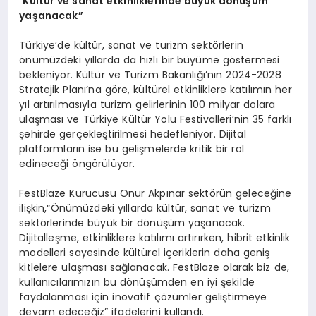
“
Kültür ve sanat etkinliklerinde büyü
k d
ö
nüşüm
yaşanacak”
Türkiye’de kültür, sanat ve turizm sektörlerin
önümüzdeki yıllarda da hızlı bir büyüme göstermesi
bekleniyor. Kültür ve Turizm Bakanlığı’nın 2024-2028
Stratejik Planı’na göre, kültürel etkinliklere katılımın her
yıl artırılmasıyla turizm gelirlerinin 100 milyar dolara
ulaşması ve Türkiye Kültür Yolu Festivalleri’nin 35 farklı
şehirde gerçekleştirilmesi hedefleniyor. Dijital
platformların ise bu gelişmelerde kritik bir rol
edineceği öngörülüyor.
FestBlaze Kurucusu Onur Akpınar sektörün geleceğine
ilişkin,“Önümüzdeki yıllarda kültür, sanat ve turizm
sektörlerinde büyük bir dönüşüm yaşanacak.
Dijitalleşme, etkinliklere katılımı artırırken, hibrit etkinlik
modelleri sayesinde kültürel içeriklerin daha geniş
kitlelere ulaşması sağlanacak. FestBlaze olarak biz de,
kullanıcılarımızın bu dönüşümden en iyi şekilde
faydalanması için inovatif çözümler geliştirmeye
devam edeceğiz” ifadelerini kullandı.