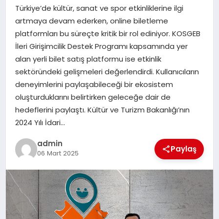
Türkiye’de kültür, sanat ve spor etkinliklerine ilgi
SAĞLIK
artmaya devam ederken, online biletleme
platformları bu süreçte kritik bir rol ediniyor. KOSGEB
SPOR
İleri Girişimcilik Destek Programı kapsamında yer
alan yerli bilet satış platformu ise etkinlik
TEKNOLOJI
sektöründeki gelişmeleri değerlendirdi. Kullanıcıların
deneyimlerini paylaşabileceği bir ekosistem
YAŞAM
oluşturduklarını belirtirken geleceğe dair de
hedeflerini paylaştı. Kültür ve Turizm Bakanlığı’nın
2024 Yılı İdari…
admin
Paylaş
06 Mart 2025