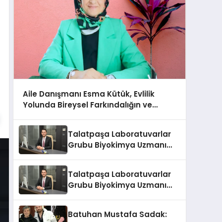
Aile Danışmanı Esma Kütük, Evlilik
Yolunda Bireysel Farkındalığın ve
Sınırların Gücünü Anlatıyor
Talatpaşa Laboratuvarlar
Grubu Biyokimya Uzmanı
Prof. Dr. Ahmet Var
Talatpaşa Laboratuvarlar
Grubu Biyokimya Uzmanı
Prof. Dr. Ahmet Var
Batuhan Mustafa Sadak: