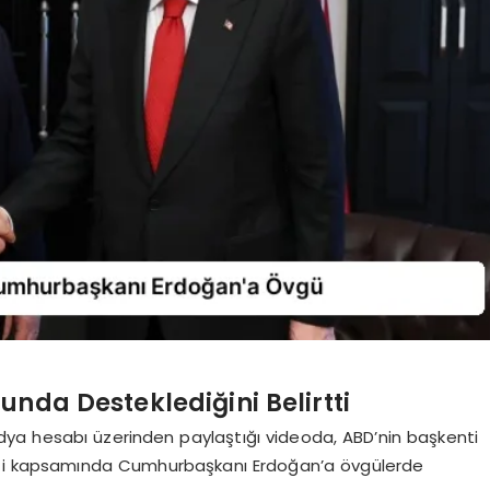
nda Desteklediğini Belirtti
ya hesabı üzerinden paylaştığı videoda, ABD’nin başkenti
liği kapsamında Cumhurbaşkanı Erdoğan’a övgülerde