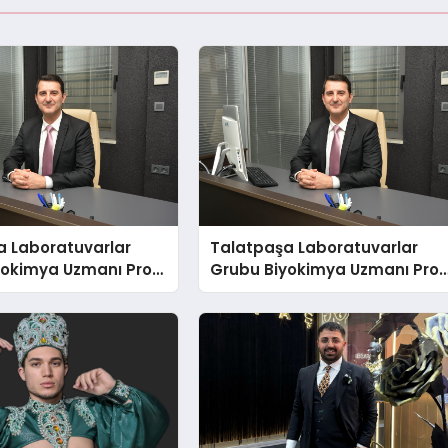
a Laboratuvarlar
Talatpaşa Laboratuvarlar
yokimya Uzmanı Prof.
Grubu Biyokimya Uzmanı Prof
t Var
Dr. Ahmet Var