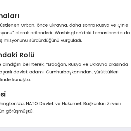
maları
ı üstlenen Orban, önce Ukrayna, daha sonra Rusya ve Çin’e
isyonu” olarak adlandırdı. Washington’daki temaslarında da
ş misyonunu sürdürdüğünü vurguladı.
ndaki Rolü
 alındığını belirterek, “Erdoğan, Rusya ve Ukrayna arasında
aşarılı devlet adamı. Cumhurbaşkanından, yürüttükleri
linde konuştu.
si
ington’da, NATO Devlet ve Hükümet Başkanları Zirvesi
ün görüşmüştü.