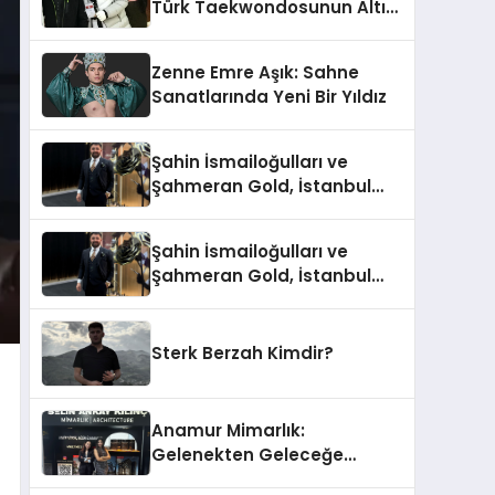
Türk Taekwondosunun Altın
Yumruğu
Zenne Emre Aşık: Sahne
Sanatlarında Yeni Bir Yıldız
Şahin İsmailoğulları ve
Şahmeran Gold, İstanbul
Altın Fuarı’nda Sektöre
Damga Vurdu
Şahin İsmailoğulları ve
Şahmeran Gold, İstanbul
Altın Fuarı’nda Sektöre
Damga Vurdu
Sterk Berzah Kimdir?
Anamur Mimarlık:
Gelenekten Geleceğe
Modern Dokunuşlar