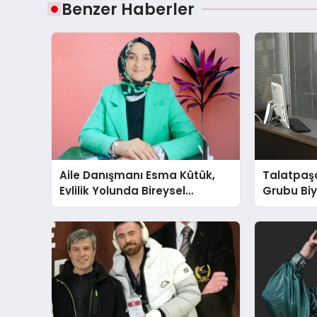
Benzer Haberler
Aile Danışmanı Esma Kütük,
Talatpaş
Evlilik Yolunda Bireysel
Grubu Bi
Farkındalığın ve Sınırların
Dr. Ahme
Gücünü Anlatıyor