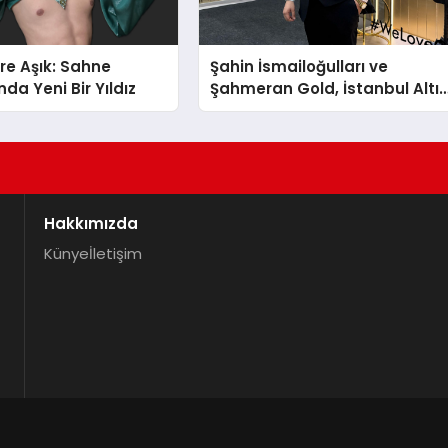
re Aşık: Sahne
Şahin İsmailoğulları ve
da Yeni Bir Yıldız
Şahmeran Gold, İstanbul Altı
Fuarı’nda Sektöre Damga
Vurdu
Hakkımızda
Künye
İletişim