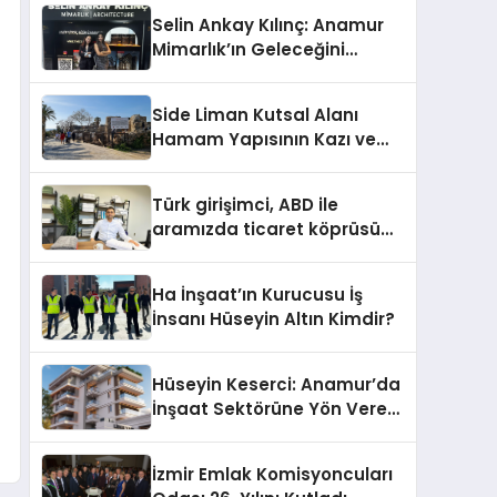
Selin Ankay Kılınç: Anamur
Mimarlık’ın Geleceğini
Şekillendiren Yöneticisi
Side Liman Kutsal Alanı
Hamam Yapısının Kazı ve
Onarımı Selectum
Hotels&Resorts’un da
Türk girişimci, ABD ile
Katkılarıyla Tamamlandı
aramızda ticaret köprüsü
inşa etti
Ha İnşaat’ın Kurucusu İş
İnsanı Hüseyin Altın Kimdir?
Hüseyin Keserci: Anamur’da
İnşaat Sektörüne Yön Veren
İsim
İzmir Emlak Komisyoncuları