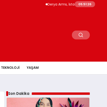
Derya Arms, İstanbul Prohunt 2026’da yeni n
05:51:27
TEKNOLOJI
YAŞAM
Son Dakika