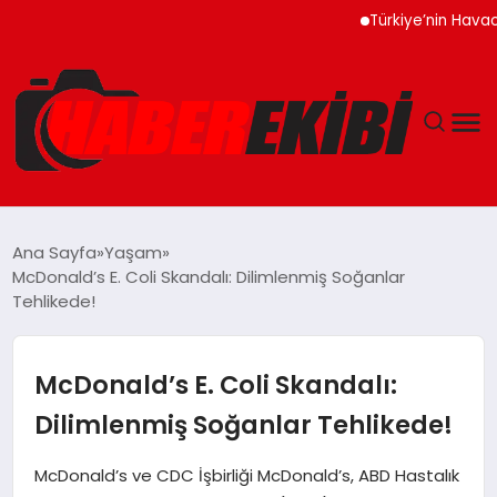
Türkiye’nin Havacılık Mo
ANASAYFA
Ana Sayfa
Yaşam
McDonald’s E. Coli Skandalı: Dilimlenmiş Soğanlar
GÜNCEL
Tehlikede!
EĞITIM
McDonald’s E. Coli Skandalı:
EKONOMI
Dilimlenmiş Soğanlar Tehlikede!
MAGAZIN
McDonald’s ve CDC İşbirliği McDonald’s, ABD Hastalık