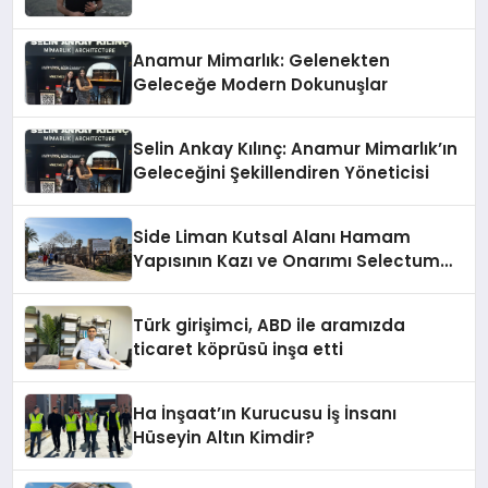
Anamur Mimarlık: Gelenekten
Geleceğe Modern Dokunuşlar
Selin Ankay Kılınç: Anamur Mimarlık’ın
Geleceğini Şekillendiren Yöneticisi
Side Liman Kutsal Alanı Hamam
Yapısının Kazı ve Onarımı Selectum
Hotels&Resorts’un da Katkılarıyla
Tamamlandı
Türk girişimci, ABD ile aramızda
ticaret köprüsü inşa etti
Ha İnşaat’ın Kurucusu İş İnsanı
Hüseyin Altın Kimdir?