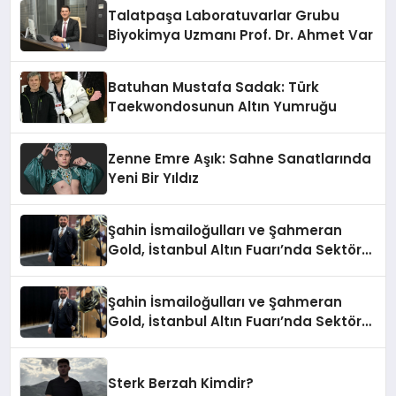
Talatpaşa Laboratuvarlar Grubu
Biyokimya Uzmanı Prof. Dr. Ahmet Var
Batuhan Mustafa Sadak: Türk
Taekwondosunun Altın Yumruğu
Zenne Emre Aşık: Sahne Sanatlarında
Yeni Bir Yıldız
Şahin İsmailoğulları ve Şahmeran
Gold, İstanbul Altın Fuarı’nda Sektöre
Damga Vurdu
Şahin İsmailoğulları ve Şahmeran
Gold, İstanbul Altın Fuarı’nda Sektöre
Damga Vurdu
Sterk Berzah Kimdir?