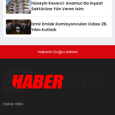
Hüseyin Keserci: Anamur’da İnşaat
Sektörüne Yön Veren İsim
İzmir Emlak Komisyoncuları Odası 26.
Yılını Kutladı
Haberin Doğru Adresi
Haber Ekibi