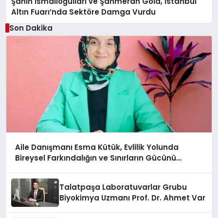
Şahin İsmailoğulları ve Şahmeran Gold, İstanbul
Altın Fuarı’nda Sektöre Damga Vurdu
Son Dakika
Aile Danışmanı Esma Kütük, Evlilik Yolunda
Bireysel Farkındalığın ve Sınırların Gücünü
Anlatıyor
Talatpaşa Laboratuvarlar Grubu
Biyokimya Uzmanı Prof. Dr. Ahmet Var