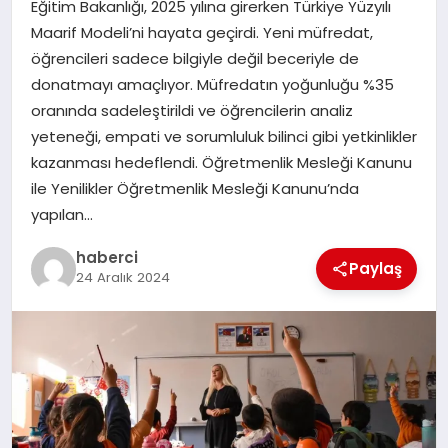
Eğitim Bakanlığı, 2025 yılına girerken Türkiye Yüzyılı
SAĞLIK
Maarif Modeli’ni hayata geçirdi. Yeni müfredat,
öğrencileri sadece bilgiyle değil beceriyle de
SPOR
donatmayı amaçlıyor. Müfredatın yoğunluğu %35
oranında sadeleştirildi ve öğrencilerin analiz
TEKNOLOJI
yeteneği, empati ve sorumluluk bilinci gibi yetkinlikler
kazanması hedeflendi. Öğretmenlik Mesleği Kanunu
YAŞAM
ile Yenilikler Öğretmenlik Mesleği Kanunu’nda
yapılan…
haberci
Paylaş
24 Aralık 2024