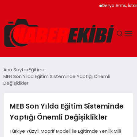
Derya Arms, İstanbul Pr
ANASAYFA
Ana Sayfa
Eğitim
MEB Son Yılda Eğitim Sisteminde Yaptığı Önemli
GÜNCEL
Değişiklikler
EĞITIM
MEB Son Yılda Eğitim Sisteminde
EKONOMI
Yaptığı Önemli Değişiklikler
MAGAZIN
Türkiye Yüzyılı Maarif Modeli ile Eğitimde Yenilik Milli