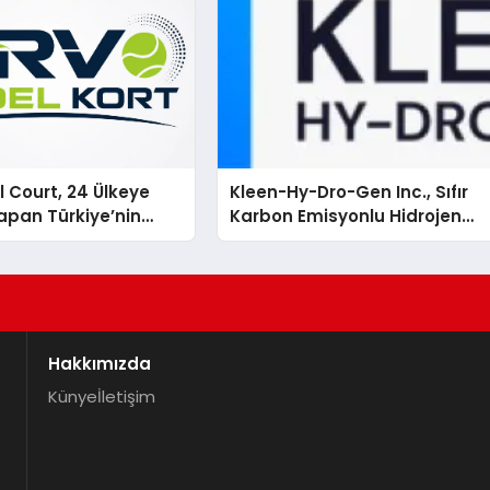
 Court, 24 Ülkeye
Kleen-Hy-Dro-Gen Inc., Sıfır
apan Türkiye’nin
Karbon Emisyonlu Hidrojen
rtu Üretim Gücü
Isıtma Teknolojisinde ISO ve
TSSA Düzenleyici Onaylarını
Aldı
Hakkımızda
Künye
İletişim