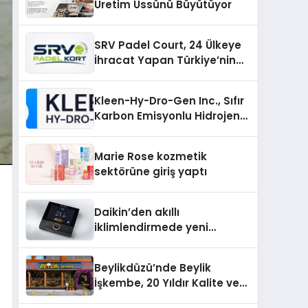
Üretim Üssünü Büyütüyor
SRV Padel Court, 24 Ülkeye
İhracat Yapan Türkiye’nin
Padel Kortu Üretim Gücü
Kleen-Hy-Dro-Gen Inc., Sıfır
Karbon Emisyonlu Hidrojen
Isıtma Teknolojisinde ISO ve
TSSA Düzenleyici Onaylarını
Marie Rose kozmetik
Aldı
sektörüne giriş yaptı
Daikin’den akıllı
iklimlendirmede yeni
dönem: Madoka Plus
Türkiye’de
Beylikdüzü’nde Beylik
İşkembe, 20 Yıldır Kalite ve
Lezzetin Değişmeyen Adresi