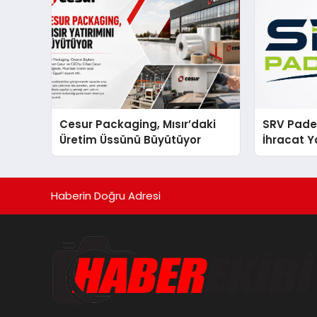
Cesur Packaging, Mısır’daki
SRV Padel
Üretim Üssünü Büyütüyor
İhracat Y
Padel Ko
Haberin Doğru Adresi