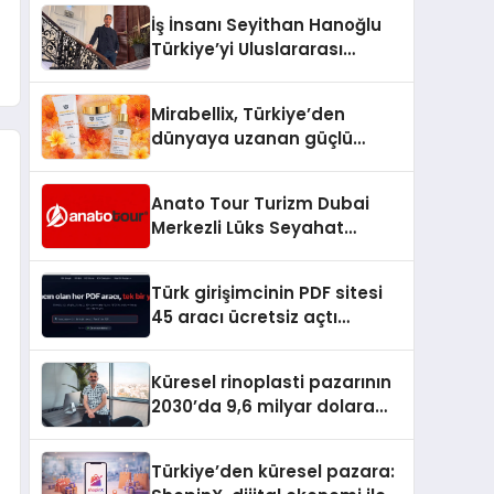
İş İnsanı Seyithan Hanoğlu
Türkiye’yi Uluslararası
Arenada Tanıtmayı
Hedefliyor
Mirabellix, Türkiye’den
dünyaya uzanan güçlü
büyümesini sürdürüyor
Anato Tour Turizm Dubai
Merkezli Lüks Seyahat
Hizmetleriyle Küresel
Turizmde Öne Çıkıyor
Türk girişimcinin PDF sitesi
45 aracı ücretsiz açtı
Dosyalar sunucuya gitmiyor
Küresel rinoplasti pazarının
2030’da 9,6 milyar dolara
ulaşması bekleniyor
Türkiye’den küresel pazara: