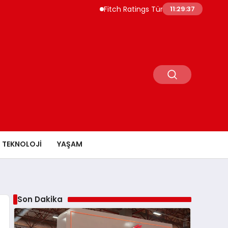
Fitch Ratings Türkiye Borç Piyasasının 55
11:29:38
TEKNOLOJI
YAŞAM
Son Dakika