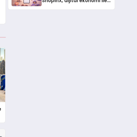
ShopinX, dijital ekonomi ile
gerçek dünya alışverişini bir
araya getirmeyi hedefliyor
e