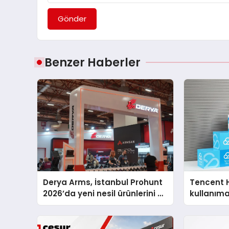
Gönder
Benzer Haberler
Derya Arms, İstanbul Prohunt
Tencent 
2026’da yeni nesil ürünlerini ve
kullanım
global marka vizyonunu
sergiledi