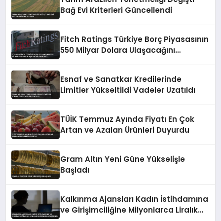
Bağ Evi Kriterleri Güncellendi
Fitch Ratings Türkiye Borç Piyasasının
550 Milyar Dolara Ulaşacağını
Öngördü
Esnaf ve Sanatkar Kredilerinde
Limitler Yükseltildi Vadeler Uzatıldı
TÜİK Temmuz Ayında Fiyatı En Çok
Artan ve Azalan Ürünleri Duyurdu
Gram Altın Yeni Güne Yükselişle
Başladı
Kalkınma Ajansları Kadın İstihdamına
ve Girişimciliğine Milyonlarca Liralık
Katkı Sundu