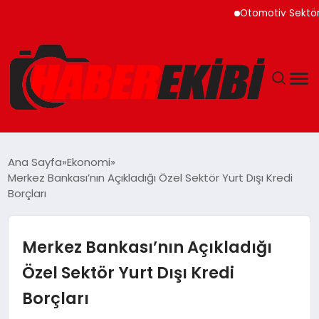
Otomotiv Sektörü Temmu
ANASAYFA
Ana Sayfa
Ekonomi
Merkez Bankası’nın Açıkladığı Özel Sektör Yurt Dışı Kredi
GÜNCEL
Borçları
EĞITIM
Merkez Bankası’nın Açıkladığı
EKONOMI
Özel Sektör Yurt Dışı Kredi
Borçları
MAGAZIN