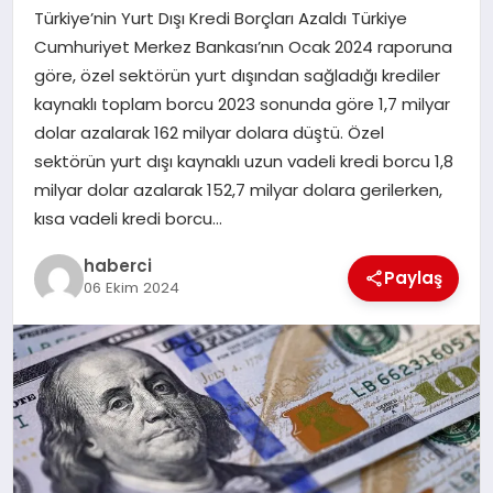
Türkiye’nin Yurt Dışı Kredi Borçları Azaldı Türkiye
SAĞLIK
Cumhuriyet Merkez Bankası’nın Ocak 2024 raporuna
göre, özel sektörün yurt dışından sağladığı krediler
SPOR
kaynaklı toplam borcu 2023 sonunda göre 1,7 milyar
dolar azalarak 162 milyar dolara düştü. Özel
TEKNOLOJI
sektörün yurt dışı kaynaklı uzun vadeli kredi borcu 1,8
milyar dolar azalarak 152,7 milyar dolara gerilerken,
YAŞAM
kısa vadeli kredi borcu…
haberci
Paylaş
06 Ekim 2024