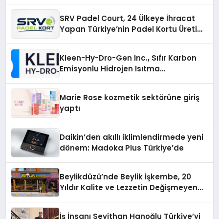
SRV Padel Court, 24 Ülkeye İhracat
Yapan Türkiye’nin Padel Kortu Üretim
Gücü
Kleen-Hy-Dro-Gen Inc., Sıfır Karbon
Emisyonlu Hidrojen Isıtma
Teknolojisinde ISO ve TSSA
Düzenleyici Onaylarını Aldı
Marie Rose kozmetik sektörüne giriş
yaptı
Daikin’den akıllı iklimlendirmede yeni
dönem: Madoka Plus Türkiye’de
Beylikdüzü’nde Beylik İşkembe, 20
Yıldır Kalite ve Lezzetin Değişmeyen
Adresi
İş İnsanı Seyithan Hanoğlu Türkiye’yi