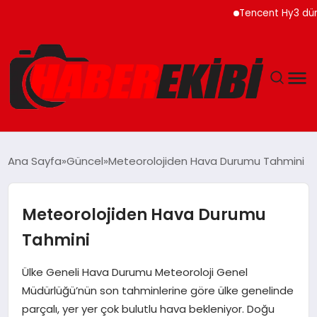
Tencent Hy3 dünya ge
ANASAYFA
Ana Sayfa
Güncel
Meteorolojiden Hava Durumu Tahmini
GÜNCEL
Meteorolojiden Hava Durumu
EĞITIM
Tahmini
EKONOMI
Ülke Geneli Hava Durumu Meteoroloji Genel
Müdürlüğü’nün son tahminlerine göre ülke genelinde
MAGAZIN
parçalı, yer yer çok bulutlu hava bekleniyor. Doğu