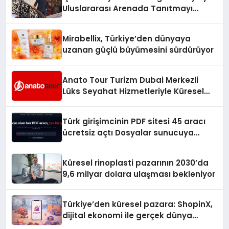
Uluslararası Arenada Tanıtmayı
Hedefliyor
Mirabellix, Türkiye’den dünyaya
uzanan güçlü büyümesini sürdürüyor
Anato Tour Turizm Dubai Merkezli
Lüks Seyahat Hizmetleriyle Küresel
Turizmde Öne Çıkıyor
Türk girişimcinin PDF sitesi 45 aracı
ücretsiz açtı Dosyalar sunucuya
gitmiyor
Küresel rinoplasti pazarının 2030’da
9,6 milyar dolara ulaşması bekleniyor
Türkiye’den küresel pazara: ShopinX,
dijital ekonomi ile gerçek dünya
alışverişini bir araya getirmeyi