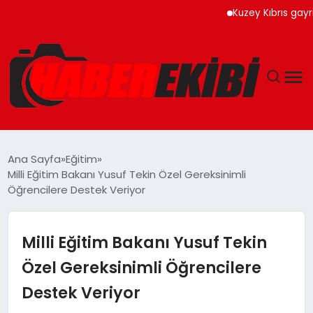
Kuzey Kıbrıs gayrimenku
ANASAYFA
Ana Sayfa
Eğitim
Milli Eğitim Bakanı Yusuf Tekin Özel Gereksinimli
GÜNCEL
Öğrencilere Destek Veriyor
EĞITIM
Milli Eğitim Bakanı Yusuf Tekin
EKONOMI
Özel Gereksinimli Öğrencilere
Destek Veriyor
MAGAZIN