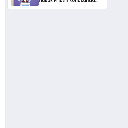
hukuk Filistin konusunda
çifte standart uyguluyor