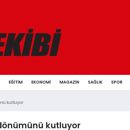
EĞITIM
EKONOMI
MAGAZIN
SAĞLIK
SPOR
nü kutluyor
ldönümünü kutluyor