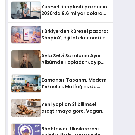
Küresel rinoplasti pazarının
2030’da 9,6 milyar dolara
ulaşması bekleniyor
Türkiye’den küresel pazara:
ShopinX, dijital ekonomi ile
gerçek dünya alışverişini bir
araya getirmeyi hedefliyor
Ayla Selvi Şarkılarını Aynı
Albümde Topladı: “Kayıp
Kasetler 1” 31 Temmuz’da
Yayında
Zamansız Tasarım, Modern
Teknoloji: Mutfağınızda
“Yasomi Retro” Devri
Başlıyor!
Yeni yapilan 31 bilimsel
araştırmaya göre, Vegan
Köpek Maması ve Vegan
Kedi Mamasının İyi
Bhaktawer: Uluslararası
Sindirildiğini Ortaya Koydu