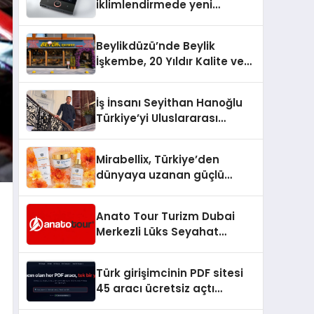
iklimlendirmede yeni
dönem: Madoka Plus
Türkiye’de
Beylikdüzü’nde Beylik
İşkembe, 20 Yıldır Kalite ve
Lezzetin Değişmeyen Adresi
İş İnsanı Seyithan Hanoğlu
Türkiye’yi Uluslararası
Arenada Tanıtmayı
Hedefliyor
Mirabellix, Türkiye’den
dünyaya uzanan güçlü
büyümesini sürdürüyor
Anato Tour Turizm Dubai
Merkezli Lüks Seyahat
Hizmetleriyle Küresel
Turizmde Öne Çıkıyor
Türk girişimcinin PDF sitesi
45 aracı ücretsiz açtı
Dosyalar sunucuya gitmiyor