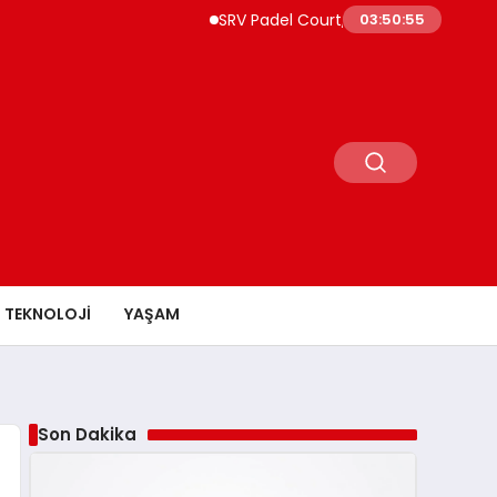
SRV Padel Court, 24 Ülkeye İhracat Yapan Türkiy
03:50:57
TEKNOLOJI
YAŞAM
Son Dakika