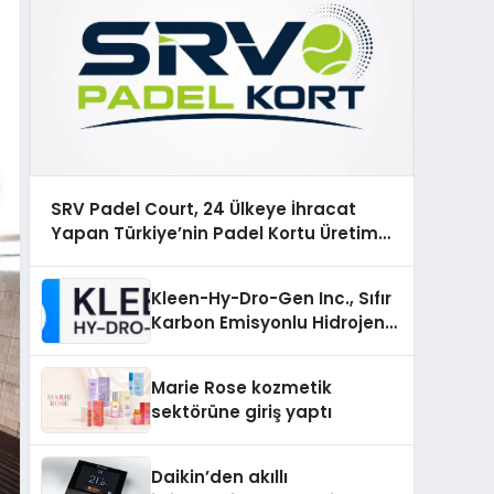
SRV Padel Court, 24 Ülkeye İhracat
Yapan Türkiye’nin Padel Kortu Üretim
Gücü
Kleen-Hy-Dro-Gen Inc., Sıfır
Karbon Emisyonlu Hidrojen
Isıtma Teknolojisinde ISO ve
TSSA Düzenleyici Onaylarını
Marie Rose kozmetik
Aldı
sektörüne giriş yaptı
Daikin’den akıllı