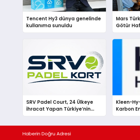
Tencent Hy3 dünya genelinde
Mars Türk
kullanıma sunuldu
Götür Haf
SRV Padel Court, 24 Ülkeye
Kleen-Hy-
İhracat Yapan Türkiye’nin
Karbon Em
Padel Kortu Üretim Gücü
Isıtma Te
TSSA Düze
Aldı
Haberin Doğru Adresi