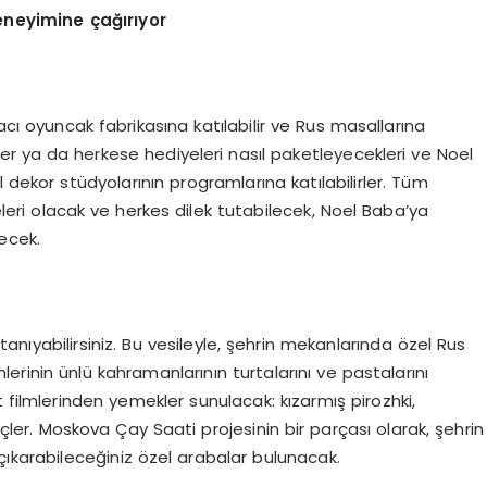
deneyimine çağırıyor
acı oyuncak fabrikasına katılabilir ve Rus masallarına
er ya da herkese hediyeleri nasıl paketleyecekleri ve Noel
l dekor stüdyolarının programlarına katılabilirler. Tüm
eri olacak ve herkes dilek tutabilecek, Noel Baba’ya
lecek.
 tanıyabilirsiniz. Bu vesileyle, şehrin mekanlarında özel Rus
lerinin ünlü kahramanlarının turtalarını ve pastalarını
 filmlerinden yemekler sunulacak: kızarmış pirozhki,
ler. Moskova Çay Saati projesinin bir parçası olarak, şehrin
çıkarabileceğiniz özel arabalar bulunacak.