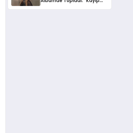
Albümde Topladı: “Kayıp
Kasetler 1” 31 Temmuz’da
Yayında