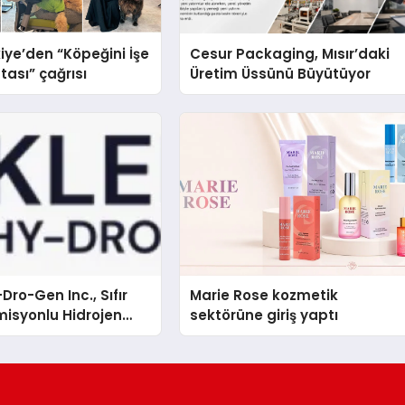
iye’den “Köpeğini İşe
Cesur Packaging, Mısır’daki
tası” çağrısı
Üretim Üssünü Büyütüyor
Dro-Gen Inc., Sıfır
Marie Rose kozmetik
isyonlu Hidrojen
sektörüne giriş yaptı
knolojisinde ISO ve
nleyici Onaylarını