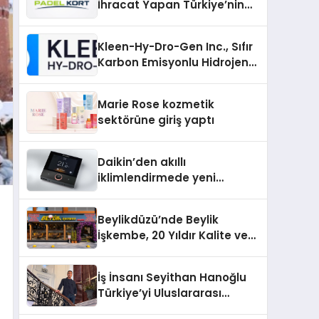
İhracat Yapan Türkiye’nin
Padel Kortu Üretim Gücü
Kleen-Hy-Dro-Gen Inc., Sıfır
Karbon Emisyonlu Hidrojen
Isıtma Teknolojisinde ISO ve
TSSA Düzenleyici Onaylarını
Marie Rose kozmetik
Aldı
sektörüne giriş yaptı
Daikin’den akıllı
iklimlendirmede yeni
dönem: Madoka Plus
Türkiye’de
Beylikdüzü’nde Beylik
İşkembe, 20 Yıldır Kalite ve
Lezzetin Değişmeyen Adresi
İş İnsanı Seyithan Hanoğlu
Türkiye’yi Uluslararası
Arenada Tanıtmayı