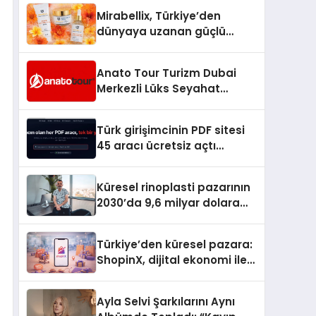
Hedefliyor
Mirabellix, Türkiye’den
dünyaya uzanan güçlü
büyümesini sürdürüyor
Anato Tour Turizm Dubai
Merkezli Lüks Seyahat
Hizmetleriyle Küresel
Turizmde Öne Çıkıyor
Türk girişimcinin PDF sitesi
45 aracı ücretsiz açtı
Dosyalar sunucuya gitmiyor
Küresel rinoplasti pazarının
2030’da 9,6 milyar dolara
ulaşması bekleniyor
Türkiye’den küresel pazara:
ShopinX, dijital ekonomi ile
gerçek dünya alışverişini bir
araya getirmeyi hedefliyor
Ayla Selvi Şarkılarını Aynı