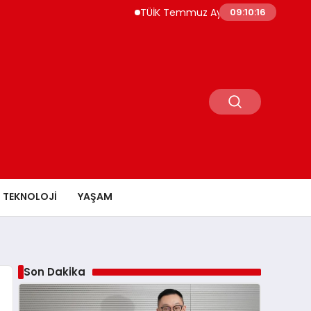
TÜİK Temmuz Ayında Fiyatı En Çok Artan ve 
09:10:17
TEKNOLOJI
YAŞAM
Son Dakika