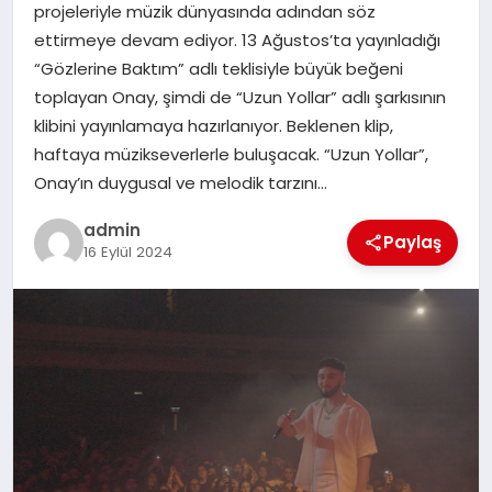
projeleriyle müzik dünyasında adından söz
SAĞLIK
ettirmeye devam ediyor. 13 Ağustos’ta yayınladığı
“Gözlerine Baktım” adlı teklisiyle büyük beğeni
SPOR
toplayan Onay, şimdi de “Uzun Yollar” adlı şarkısının
klibini yayınlamaya hazırlanıyor. Beklenen klip,
TEKNOLOJI
haftaya müzikseverlerle buluşacak. “Uzun Yollar”,
Onay’ın duygusal ve melodik tarzını…
YAŞAM
admin
Paylaş
16 Eylül 2024