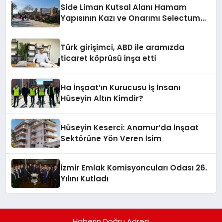
Side Liman Kutsal Alanı Hamam
Yapısının Kazı ve Onarımı Selectum
Hotels&Resorts’un da Katkılarıyla
Tamamlandı
Türk girişimci, ABD ile aramızda
ticaret köprüsü inşa etti
Ha İnşaat’ın Kurucusu İş İnsanı
Hüseyin Altın Kimdir?
Hüseyin Keserci: Anamur’da İnşaat
Sektörüne Yön Veren İsim
İzmir Emlak Komisyoncuları Odası 26.
Yılını Kutladı
Haberin Doğru Adresi