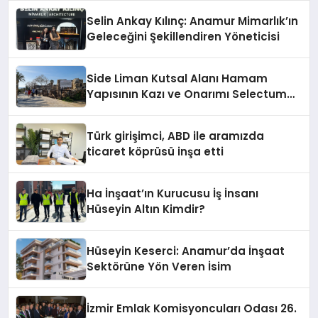
Selin Ankay Kılınç: Anamur Mimarlık’ın
Geleceğini Şekillendiren Yöneticisi
Side Liman Kutsal Alanı Hamam
Yapısının Kazı ve Onarımı Selectum
Hotels&Resorts’un da Katkılarıyla
Tamamlandı
Türk girişimci, ABD ile aramızda
ticaret köprüsü inşa etti
Ha İnşaat’ın Kurucusu İş İnsanı
Hüseyin Altın Kimdir?
Hüseyin Keserci: Anamur’da İnşaat
Sektörüne Yön Veren İsim
İzmir Emlak Komisyoncuları Odası 26.