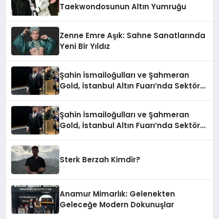
Taekwondosunun Altın Yumruğu
Zenne Emre Aşık: Sahne Sanatlarında
Yeni Bir Yıldız
Şahin İsmailoğulları ve Şahmeran
Gold, İstanbul Altın Fuarı’nda Sektöre
Damga Vurdu
Şahin İsmailoğulları ve Şahmeran
Gold, İstanbul Altın Fuarı’nda Sektöre
Damga Vurdu
Sterk Berzah Kimdir?
Anamur Mimarlık: Gelenekten
Geleceğe Modern Dokunuşlar