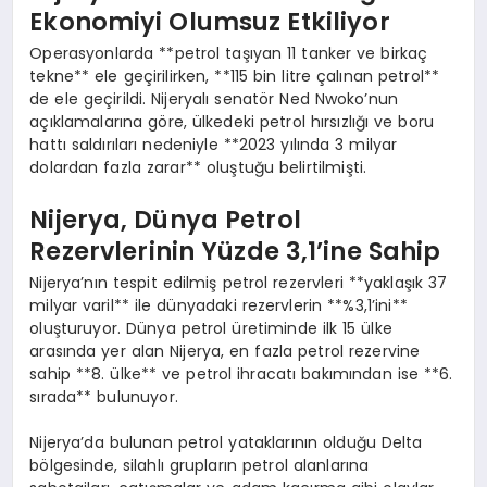
Ekonomiyi Olumsuz Etkiliyor
Operasyonlarda **petrol taşıyan 11 tanker ve birkaç
tekne** ele geçirilirken, **115 bin litre çalınan petrol**
de ele geçirildi. Nijeryalı senatör Ned Nwoko’nun
açıklamalarına göre, ülkedeki petrol hırsızlığı ve boru
hattı saldırıları nedeniyle **2023 yılında 3 milyar
dolardan fazla zarar** oluştuğu belirtilmişti.
Nijerya, Dünya Petrol
Rezervlerinin Yüzde 3,1’ine Sahip
Nijerya’nın tespit edilmiş petrol rezervleri **yaklaşık 37
milyar varil** ile dünyadaki rezervlerin **%3,1’ini**
oluşturuyor. Dünya petrol üretiminde ilk 15 ülke
arasında yer alan Nijerya, en fazla petrol rezervine
sahip **8. ülke** ve petrol ihracatı bakımından ise **6.
sırada** bulunuyor.
Nijerya’da bulunan petrol yataklarının olduğu Delta
bölgesinde, silahlı grupların petrol alanlarına