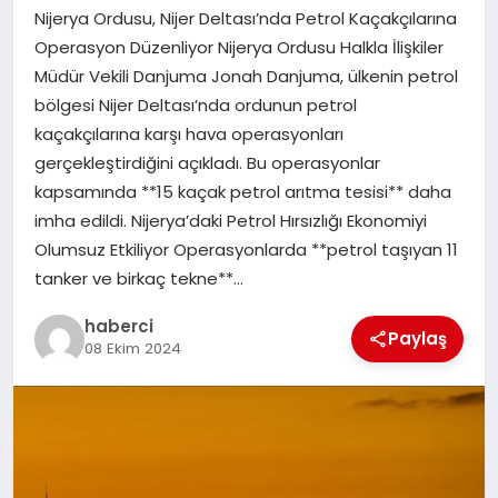
Nijerya Ordusu, Nijer Deltası’nda Petrol Kaçakçılarına
SAĞLIK
Operasyon Düzenliyor Nijerya Ordusu Halkla İlişkiler
Müdür Vekili Danjuma Jonah Danjuma, ülkenin petrol
SPOR
bölgesi Nijer Deltası’nda ordunun petrol
kaçakçılarına karşı hava operasyonları
TEKNOLOJI
gerçekleştirdiğini açıkladı. Bu operasyonlar
kapsamında **15 kaçak petrol arıtma tesisi** daha
YAŞAM
imha edildi. Nijerya’daki Petrol Hırsızlığı Ekonomiyi
Olumsuz Etkiliyor Operasyonlarda **petrol taşıyan 11
tanker ve birkaç tekne**…
haberci
Paylaş
08 Ekim 2024