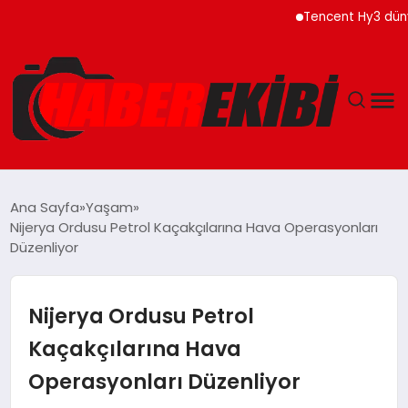
Tencent Hy3 dünya gen
ANASAYFA
Ana Sayfa
Yaşam
Nijerya Ordusu Petrol Kaçakçılarına Hava Operasyonları
GÜNCEL
Düzenliyor
EĞITIM
Nijerya Ordusu Petrol
EKONOMI
Kaçakçılarına Hava
Operasyonları Düzenliyor
MAGAZIN