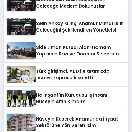
Geleceğe Modern Dokunuşlar
Selin Ankay Kılınç: Anamur Mimarlık’ın
Geleceğini Şekillendiren Yöneticisi
Side Liman Kutsal Alanı Hamam
Yapısının Kazı ve Onarımı Selectum
Hotels&Resorts’un da Katkılarıyla
Tamamlandı
Türk girişimci, ABD ile aramızda
ticaret köprüsü inşa etti
Ha İnşaat’ın Kurucusu İş İnsanı
Hüseyin Altın Kimdir?
Hüseyin Keserci: Anamur’da İnşaat
Sektörüne Yön Veren İsim