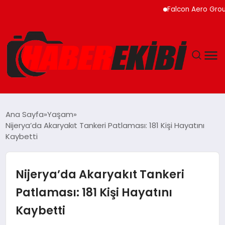
Falcon Aero Group, Küre
ANASAYFA
Ana Sayfa
Yaşam
Nijerya’da Akaryakıt Tankeri Patlaması: 181 Kişi Hayatını
GÜNCEL
Kaybetti
EĞITIM
Nijerya’da Akaryakıt Tankeri
EKONOMI
Patlaması: 181 Kişi Hayatını
Kaybetti
MAGAZIN