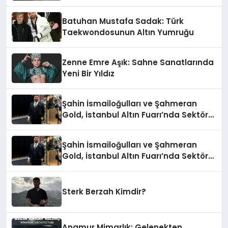
Batuhan Mustafa Sadak: Türk
Taekwondosunun Altın Yumruğu
Zenne Emre Aşık: Sahne Sanatlarında
Yeni Bir Yıldız
Şahin İsmailoğulları ve Şahmeran
Gold, İstanbul Altın Fuarı’nda Sektöre
Damga Vurdu
Şahin İsmailoğulları ve Şahmeran
Gold, İstanbul Altın Fuarı’nda Sektöre
Damga Vurdu
Sterk Berzah Kimdir?
Anamur Mimarlık: Gelenekten