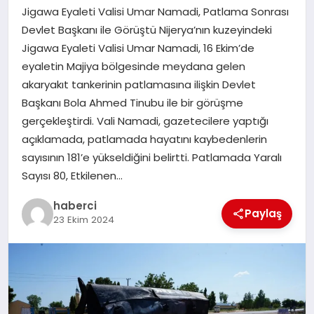
Jigawa Eyaleti Valisi Umar Namadi, Patlama Sonrası
SAĞLIK
Devlet Başkanı ile Görüştü Nijerya’nın kuzeyindeki
Jigawa Eyaleti Valisi Umar Namadi, 16 Ekim’de
SPOR
eyaletin Majiya bölgesinde meydana gelen
akaryakıt tankerinin patlamasına ilişkin Devlet
TEKNOLOJI
Başkanı Bola Ahmed Tinubu ile bir görüşme
gerçekleştirdi. Vali Namadi, gazetecilere yaptığı
YAŞAM
açıklamada, patlamada hayatını kaybedenlerin
sayısının 181’e yükseldiğini belirtti. Patlamada Yaralı
Sayısı 80, Etkilenen…
haberci
Paylaş
23 Ekim 2024