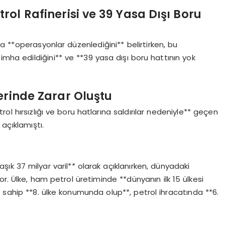
ol Rafinerisi ve 39 Yasa Dışı Boru
a **operasyonlar düzenlediğini** belirtirken, bu
imha edildiğini** ve **39 yasa dışı boru hattının yok
erinde Zarar Oluştu
ol hırsızlığı ve boru hatlarına saldırılar nedeniyle** geçen
açıklamıştı.
laşık 37 milyar varil** olarak açıklanırken, dünyadaki
iyor. Ülke, ham petrol üretiminde **dünyanın ilk 15 ülkesi
e sahip **8. ülke konumunda olup**, petrol ihracatında **6.