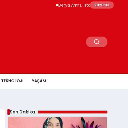
Derya Arms, İstanbul Prohunt 2026’da yeni 
20:21:04
TEKNOLOJI
YAŞAM
Son Dakika