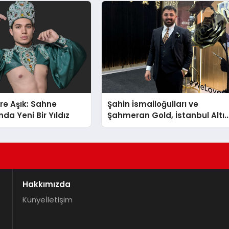
re Aşık: Sahne
Şahin İsmailoğulları ve
da Yeni Bir Yıldız
Şahmeran Gold, İstanbul Altı
Fuarı’nda Sektöre Damga
Vurdu
Hakkımızda
Künye
İletişim