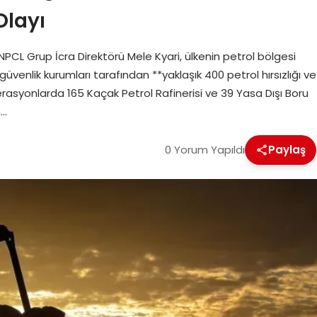
Olayı
NNPCL Grup İcra Direktörü Mele Kyari, ülkenin petrol bölgesi
venlik kurumları tarafından **yaklaşık 400 petrol hırsızlığı ve
perasyonlarda 165 Kaçak Petrol Rafinerisi ve 39 Yasa Dışı Boru
n…
0 Yorum Yapıldı
Paylaş