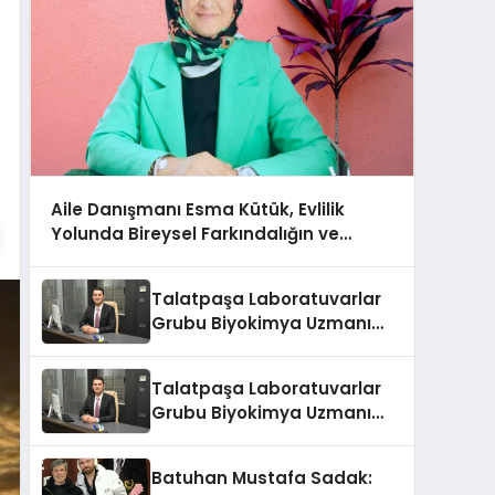
Aile Danışmanı Esma Kütük, Evlilik
Yolunda Bireysel Farkındalığın ve
Sınırların Gücünü Anlatıyor
Talatpaşa Laboratuvarlar
Grubu Biyokimya Uzmanı
Prof. Dr. Ahmet Var
Talatpaşa Laboratuvarlar
Grubu Biyokimya Uzmanı
Prof. Dr. Ahmet Var
Batuhan Mustafa Sadak: