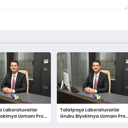
a Laboratuvarlar
Talatpaşa Laboratuvarlar
yokimya Uzmanı Prof.
Grubu Biyokimya Uzmanı Prof
t Var
Dr. Ahmet Var