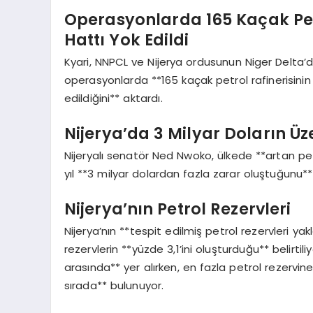
Operasyonlarda 165 Kaçak Petr
Hattı Yok Edildi
Kyari, NNPCL ve Nijerya ordusunun Niger Delta’d
operasyonlarda **165 kaçak petrol rafinerisinin 
edildiğini** aktardı.
Nijerya’da 3 Milyar Doların Üz
Nijeryalı senatör Ned Nwoko, ülkede **artan petr
yıl **3 milyar dolardan fazla zarar oluştuğunu** 
Nijerya’nın Petrol Rezervleri
Nijerya’nın **tespit edilmiş petrol rezervleri yak
rezervlerin **yüzde 3,1’ini oluşturduğu** belirtil
arasında** yer alırken, en fazla petrol rezervin
sırada** bulunuyor.