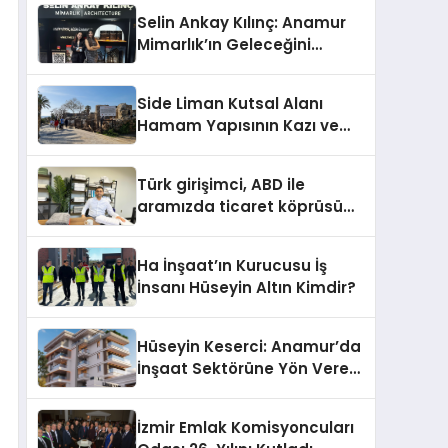
Selin Ankay Kılınç: Anamur
Mimarlık’ın Geleceğini
Şekillendiren Yöneticisi
Side Liman Kutsal Alanı
Hamam Yapısının Kazı ve
Onarımı Selectum
Hotels&Resorts’un da
Türk girişimci, ABD ile
Katkılarıyla Tamamlandı
aramızda ticaret köprüsü
inşa etti
Ha İnşaat’ın Kurucusu İş
İnsanı Hüseyin Altın Kimdir?
Hüseyin Keserci: Anamur’da
İnşaat Sektörüne Yön Veren
İsim
İzmir Emlak Komisyoncuları