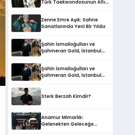
Türk Taekwondosunun Altın
Yumruğu
Zenne Emre Aşık: Sahne
Sanatlarında Yeni Bir Yıldız
Şahin İsmailoğulları ve
Şahmeran Gold, İstanbul
Altın Fuarı’nda Sektöre
Damga Vurdu
Şahin İsmailoğulları ve
Şahmeran Gold, İstanbul
Altın Fuarı’nda Sektöre
Damga Vurdu
Sterk Berzah Kimdir?
Anamur Mimarlık:
Gelenekten Geleceğe
Modern Dokunuşlar