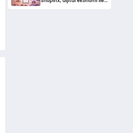
ShopinX, dijital ekonomi ile
gerçek dünya alışverişini bir
araya getirmeyi hedefliyor