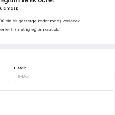
Eğitim ve Ek Ücret
gulaması:
n 30 bin ek gösterge kadar maaş verilecek.
nler hizmet içi eğitim alacak.
E-Mail: