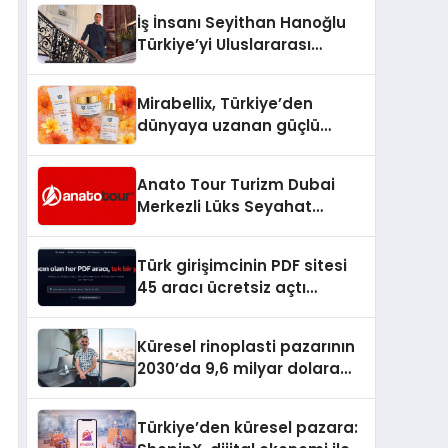
İş İnsanı Seyithan Hanoğlu
Türkiye’yi Uluslararası
Arenada Tanıtmayı
Hedefliyor
Mirabellix, Türkiye’den
dünyaya uzanan güçlü
büyümesini sürdürüyor
Anato Tour Turizm Dubai
Merkezli Lüks Seyahat
Hizmetleriyle Küresel
Turizmde Öne Çıkıyor
Türk girişimcinin PDF sitesi
45 aracı ücretsiz açtı
Dosyalar sunucuya gitmiyor
Küresel rinoplasti pazarının
2030’da 9,6 milyar dolara
ulaşması bekleniyor
Türkiye’den küresel pazara: