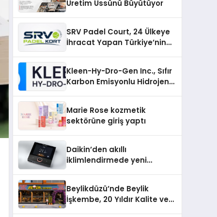
Üretim Üssünü Büyütüyor
SRV Padel Court, 24 Ülkeye
İhracat Yapan Türkiye’nin
Padel Kortu Üretim Gücü
Kleen-Hy-Dro-Gen Inc., Sıfır
Karbon Emisyonlu Hidrojen
Isıtma Teknolojisinde ISO ve
TSSA Düzenleyici Onaylarını
Marie Rose kozmetik
Aldı
sektörüne giriş yaptı
Daikin’den akıllı
iklimlendirmede yeni
dönem: Madoka Plus
Türkiye’de
Beylikdüzü’nde Beylik
İşkembe, 20 Yıldır Kalite ve
Lezzetin Değişmeyen Adresi