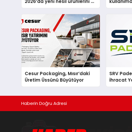
2026’da yeni nesil ürünlerini ve
kullanım
global marka vizyonunu
sergiledi
Cesur Packaging, Mısır’daki
SRV Padel
Üretim Üssünü Büyütüyor
İhracat Y
Padel Ko
Haberin Doğru Adresi