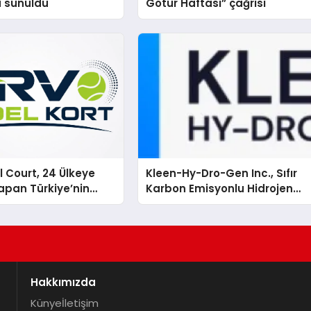
a sunuldu
Götür Haftası” çağrısı
 Court, 24 Ülkeye
Kleen-Hy-Dro-Gen Inc., Sıfır
apan Türkiye’nin
Karbon Emisyonlu Hidrojen
rtu Üretim Gücü
Isıtma Teknolojisinde ISO ve
TSSA Düzenleyici Onaylarını
Aldı
Hakkımızda
Künye
İletişim