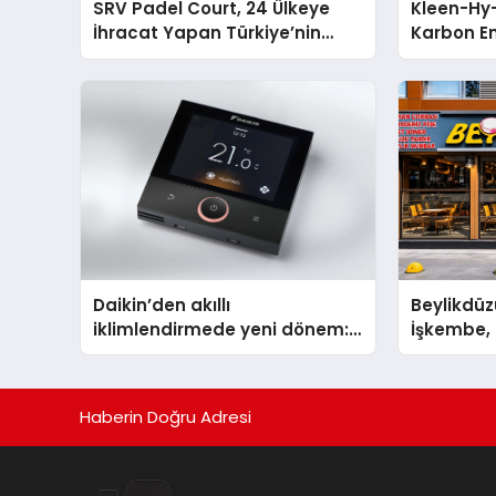
SRV Padel Court, 24 Ülkeye
Kleen-Hy-
İhracat Yapan Türkiye’nin
Karbon Em
Padel Kortu Üretim Gücü
Isıtma Te
TSSA Düze
Aldı
Daikin’den akıllı
Beylikdüz
iklimlendirmede yeni dönem:
İşkembe, 2
Madoka Plus Türkiye’de
Lezzetin 
Haberin Doğru Adresi