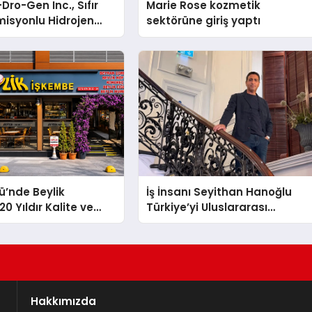
Dro-Gen Inc., Sıfır
Marie Rose kozmetik
isyonlu Hidrojen
sektörüne giriş yaptı
knolojisinde ISO ve
nleyici Onaylarını
ü’nde Beylik
İş İnsanı Seyithan Hanoğlu
0 Yıldır Kalite ve
Türkiye’yi Uluslararası
Değişmeyen Adresi
Arenada Tanıtmayı Hedefliyo
Hakkımızda