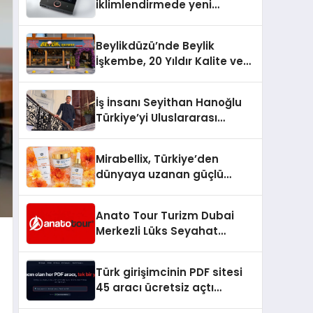
iklimlendirmede yeni
dönem: Madoka Plus
Türkiye’de
Beylikdüzü’nde Beylik
İşkembe, 20 Yıldır Kalite ve
Lezzetin Değişmeyen Adresi
İş İnsanı Seyithan Hanoğlu
Türkiye’yi Uluslararası
Arenada Tanıtmayı
Hedefliyor
Mirabellix, Türkiye’den
dünyaya uzanan güçlü
büyümesini sürdürüyor
Anato Tour Turizm Dubai
Merkezli Lüks Seyahat
Hizmetleriyle Küresel
Turizmde Öne Çıkıyor
Türk girişimcinin PDF sitesi
45 aracı ücretsiz açtı
Dosyalar sunucuya gitmiyor