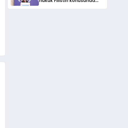
hukuk Filistin konusunda
çifte standart uyguluyor