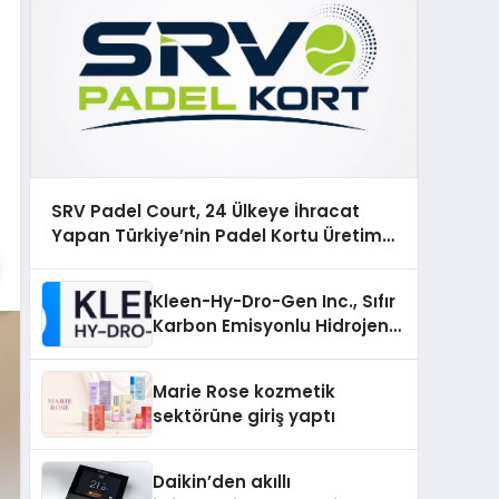
SRV Padel Court, 24 Ülkeye İhracat
Yapan Türkiye’nin Padel Kortu Üretim
Gücü
Kleen-Hy-Dro-Gen Inc., Sıfır
Karbon Emisyonlu Hidrojen
Isıtma Teknolojisinde ISO ve
TSSA Düzenleyici Onaylarını
Marie Rose kozmetik
Aldı
sektörüne giriş yaptı
Daikin’den akıllı