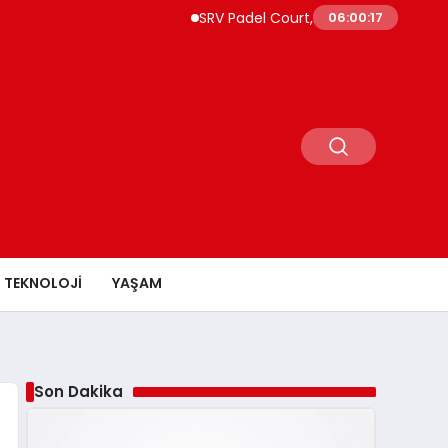
SRV Padel Court, 24 Ülkeye İhracat Yapan T
06:00:18
TEKNOLOJI
YAŞAM
Son Dakika