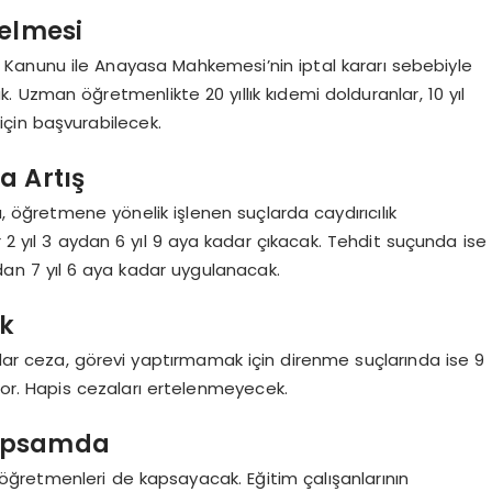
selmesi
 Kanunu ile Anayasa Mahkemesi’nin iptal kararı sebebiyle
Uzman öğretmenlikte 20 yıllık kıdemi dolduranlar, 10 yıl
çin başvurabilecek.
a Artış
a, öğretmene yönelik işlenen suçlarda caydırıcılık
 yıl 3 aydan 6 yıl 9 aya kadar çıkacak. Tehdit suçunda ise
ıldan 7 yıl 6 aya kadar uygulanacak.
ek
ar ceza, görevi yaptırmamak için direnme suçlarında ise 9
or. Hapis cezaları ertelenmeyecek.
Kapsamda
n öğretmenleri de kapsayacak. Eğitim çalışanlarının