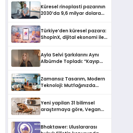
Küresel rinoplasti pazarının
2030’da 9,6 milyar dolara
ulaşması bekleniyor
Türkiye’den küresel pazara:
ShopinX, dijital ekonomi ile
gerçek dünya alışverişini bir
araya getirmeyi hedefliyor
Ayla Selvi Şarkılarını Aynı
Albümde Topladı: “Kayıp
Kasetler 1” 31 Temmuz’da
Yayında
Zamansız Tasarım, Modern
Teknoloji: Mutfağınızda
“Yasomi Retro” Devri
Başlıyor!
Yeni yapilan 31 bilimsel
araştırmaya göre, Vegan
Köpek Maması ve Vegan
Kedi Mamasının İyi
Bhaktawer: Uluslararası
Sindirildiğini Ortaya Koydu