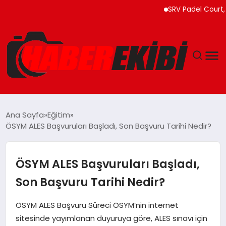
SRV Padel Court, 24 Ül
ANASAYFA
Ana Sayfa
Eğitim
ÖSYM ALES Başvuruları Başladı, Son Başvuru Tarihi Nedir?
GÜNCEL
EĞITIM
ÖSYM ALES Başvuruları Başladı,
Son Başvuru Tarihi Nedir?
EKONOMI
ÖSYM ALES Başvuru Süreci ÖSYM’nin internet
MAGAZIN
sitesinde yayımlanan duyuruya göre, ALES sınavı için