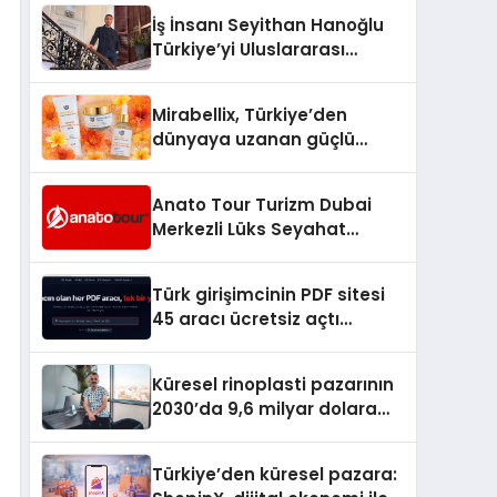
İş İnsanı Seyithan Hanoğlu
Türkiye’yi Uluslararası
Arenada Tanıtmayı
Hedefliyor
Mirabellix, Türkiye’den
dünyaya uzanan güçlü
büyümesini sürdürüyor
Anato Tour Turizm Dubai
Merkezli Lüks Seyahat
Hizmetleriyle Küresel
Turizmde Öne Çıkıyor
Türk girişimcinin PDF sitesi
45 aracı ücretsiz açtı
Dosyalar sunucuya gitmiyor
Küresel rinoplasti pazarının
2030’da 9,6 milyar dolara
ulaşması bekleniyor
Türkiye’den küresel pazara: