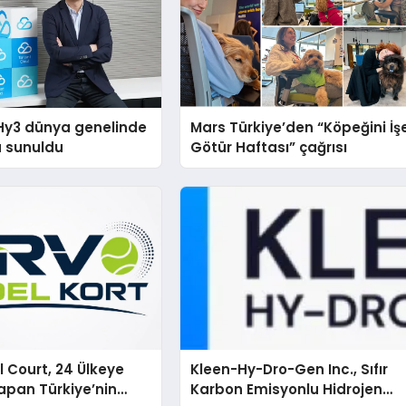
Hy3 dünya genelinde
Mars Türkiye’den “Köpeğini İş
a sunuldu
Götür Haftası” çağrısı
 Court, 24 Ülkeye
Kleen-Hy-Dro-Gen Inc., Sıfır
apan Türkiye’nin
Karbon Emisyonlu Hidrojen