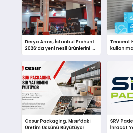
Derya Arms, İstanbul Prohunt
Tencent 
2026’da yeni nesil ürünlerini ve
kullanım
global marka vizyonunu
sergiledi
Cesur Packaging, Mısır’daki
SRV Padel
Üretim Üssünü Büyütüyor
İhracat Y