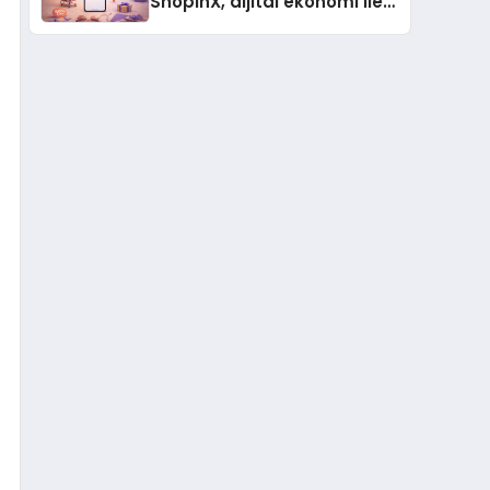
ShopinX, dijital ekonomi ile
gerçek dünya alışverişini bir
araya getirmeyi hedefliyor