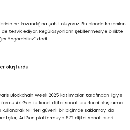
nin hız kazandığına şahit oluyoruz. Bu alanda kazanılan
i de teşvik ediyor. Regülasyonların şekillenmesiyle birlikte
ı öngörebiliriz” dedi.
ler oluşturdu
Paris Blockchain Week 2025 katılımcıları tarafından ilgiyle
atformu ArtGen ile kendi dijital sanat eserlerini oluşturma
ını kullanarak NFT’leri güvenli bir biçimde saklamayı da
retçiler, ArtGen platformuyla 872 dijital sanat eseri