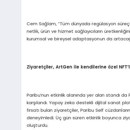
Cem Sağlam, “Tüm dünyada regülasyon süreçleri
netlik, ürün ve hizmet sağlayıcıların üretkenliğin
kurumsal ve bireysel adaptasyonun da artacağın
Ziyaretçiler, ArtGen ile kendilerine
ö
zel NFT
’
Paribu’nun etkinlik alanında yer alan standı da 
karşılandı. Yapay zeka destekli dijital sanat pl
fırsatı bulan ziyaretçiler, Paribu Self cüzdanlar
deneyimledi. Üç gün süren etkinlik boyunca ziya
oluşturdu.