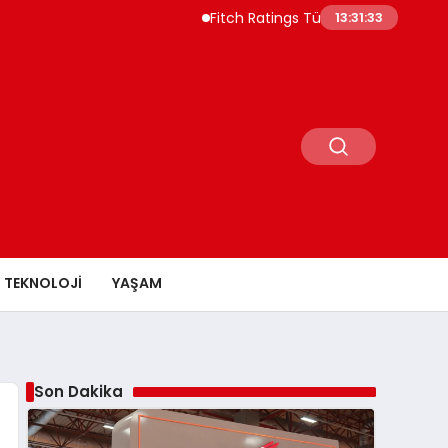
Fitch Ratings Türkiye Borç Piyasasının 550
13:31:34
TEKNOLOJI
YAŞAM
Son Dakika