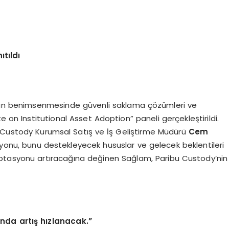
tıldı
ıkların benimsenmesinde güvenli saklama çözümleri ve
e on Institutional Asset Adoption” paneli gerçekleştirildi.
u Custody Kurumsal Satış ve İş Geliştirme Müdürü
Cem
asyonu, bunu destekleyecek hususlar ve gelecek beklentileri
ptasyonu artıracağına değinen Sağlam, Paribu Custody’nin
nda artış hızlanacak.”