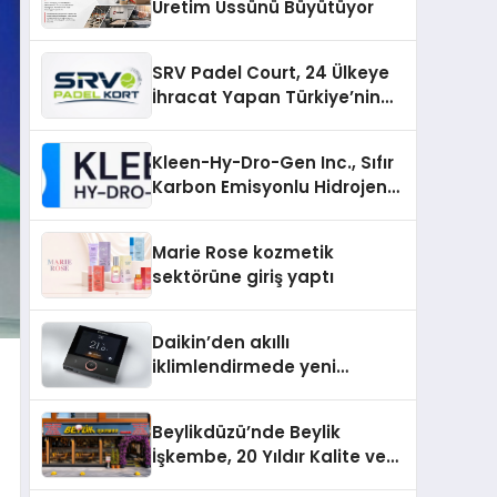
Üretim Üssünü Büyütüyor
SRV Padel Court, 24 Ülkeye
İhracat Yapan Türkiye’nin
Padel Kortu Üretim Gücü
Kleen-Hy-Dro-Gen Inc., Sıfır
Karbon Emisyonlu Hidrojen
Isıtma Teknolojisinde ISO ve
TSSA Düzenleyici Onaylarını
Marie Rose kozmetik
Aldı
sektörüne giriş yaptı
Daikin’den akıllı
iklimlendirmede yeni
dönem: Madoka Plus
Türkiye’de
Beylikdüzü’nde Beylik
İşkembe, 20 Yıldır Kalite ve
Lezzetin Değişmeyen Adresi