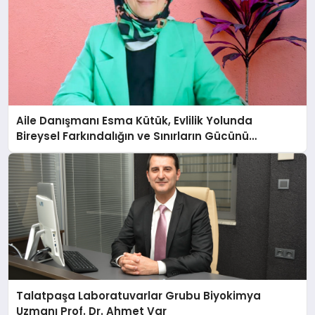
Aile Danışmanı Esma Kütük, Evlilik Yolunda
Bireysel Farkındalığın ve Sınırların Gücünü
Anlatıyor
Talatpaşa Laboratuvarlar Grubu Biyokimya
Uzmanı Prof. Dr. Ahmet Var