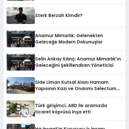
Damga Vurdu
Sterk Berzah Kimdir?
Anamur Mimarlık: Gelenekten
Geleceğe Modern Dokunuşlar
Selin Ankay Kılınç: Anamur Mimarlık’ın
Geleceğini Şekillendiren Yöneticisi
Side Liman Kutsal Alanı Hamam
Yapısının Kazı ve Onarımı Selectum
Hotels&Resorts’un da Katkılarıyla
Tamamlandı
Türk girişimci, ABD ile aramızda
ticaret köprüsü inşa etti
Ha İnşaat’ın Kurucusu İş İnsanı