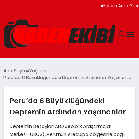
Falcon Aero Group, Küre
ANASAYFA
Ana Sayfa
Yaşam
Peru’da 6 Büyüklüğündeki Depremin Ardından Yaşananlar
GÜNCEL
EĞITIM
Peru’da 6 Büyüklüğündeki
Depremin Ardından Yaşananlar
EKONOMI
Depremin Detayları ABD Jeolojik Araştırmalar
MAGAZIN
Merkezi (USGS), Peru’nun Arequipa bölgesine bağlı