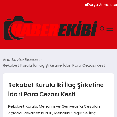
Derya Arms, İstanbul Pr
ANASAYFA
Ana Sayfa
Ekonomi
Rekabet Kurulu İki İlaç Şirketine İdari Para Cezası Kesti
GÜNCEL
EĞITIM
Rekabet Kurulu İki İlaç Şirketine
İdari Para Cezası Kesti
EKONOMI
Rekabet Kurulu, Menarini ve Genveon’a Cezaları
MAGAZIN
Açıkladı Rekabet Kurulu, Menarini Sağlık ve İlaç