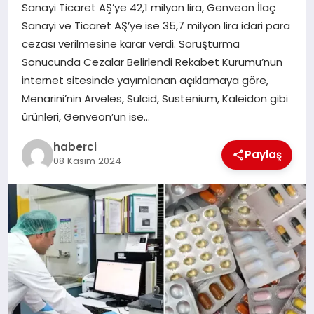
Sanayi Ticaret AŞ’ye 42,1 milyon lira, Genveon İlaç
SAĞLIK
Sanayi ve Ticaret AŞ’ye ise 35,7 milyon lira idari para
cezası verilmesine karar verdi. Soruşturma
SPOR
Sonucunda Cezalar Belirlendi Rekabet Kurumu’nun
internet sitesinde yayımlanan açıklamaya göre,
TEKNOLOJI
Menarini’nin Arveles, Sulcid, Sustenium, Kaleidon gibi
ürünleri, Genveon’un ise…
YAŞAM
haberci
Paylaş
08 Kasım 2024