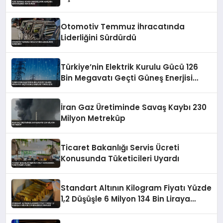
Otomotiv Temmuz İhracatında
Liderliğini Sürdürdü
Türkiye’nin Elektrik Kurulu Gücü 126
Bin Megavatı Geçti Güneş Enerjisi
Yükselişte
İran Gaz Üretiminde Savaş Kaybı 230
Milyon Metreküp
Ticaret Bakanlığı Servis Ücreti
Konusunda Tüketicileri Uyardı
Standart Altının Kilogram Fiyatı Yüzde
1,2 Düşüşle 6 Milyon 134 Bin Liraya
Geriledi