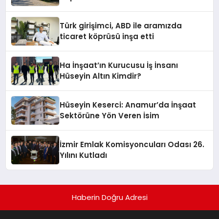
Hotels&Resorts’un da Katkılarıyla
Tamamlandı
Türk girişimci, ABD ile aramızda
ticaret köprüsü inşa etti
Ha İnşaat’ın Kurucusu İş İnsanı
Hüseyin Altın Kimdir?
Hüseyin Keserci: Anamur’da İnşaat
Sektörüne Yön Veren İsim
İzmir Emlak Komisyoncuları Odası 26.
Yılını Kutladı
Haberin Doğru Adresi