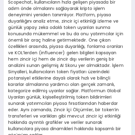
Scopechat, kullanıcıların hızla gelişen piyasada bir
adım önde olmalarını sağlayarak kripto işlem
deneyimini yeniden tanımlıyor. Platform, piyasa
duyarlılığını analiz etme, zincir içi etkinliği izleme ve
günlük yapay zeka odaklı token uyarıları sunma
konusunda mükemmel ve bu da onu yatırımcılar için
önemli bir araç haline getirmektedir. Öne çıkan
özellikleri arasında, piyasa duyarlılığı, fonlama oranları
ve KOL’lerden (influencer) gelen bilgileri kapsayan
hem zincir içi hem de zincir dışı verilerin geniş bir
analizini sunan gelişmiş AI Skoru yer almaktadır. İşlem
Sinyalleri, kullanıcıların token fiyatları üzerindeki
potansiyel etkilerine dayalı olarak hızlı ve bilinçli
kararlar almalarına yardımcı olan gerçek zamanlı,
kategorize edilmiş uyarılar sağlar. Platformun Global
Uyarıları günlük, kişiselleştirilmiş token bildirimleri
sunarak yatırımcıları piyasa fırsatlarından haberdar
eder. Aynı zamanda, Zincir İçi Ölçümler, bir token’in
transferleri ve varlıkları gibi mevcut zincir içi etkinliği
hakkında ayrıntılı grafikler ve veriler sunarak
kullanıcılara piyasa dinamikleri hakkında kapsamlı bir