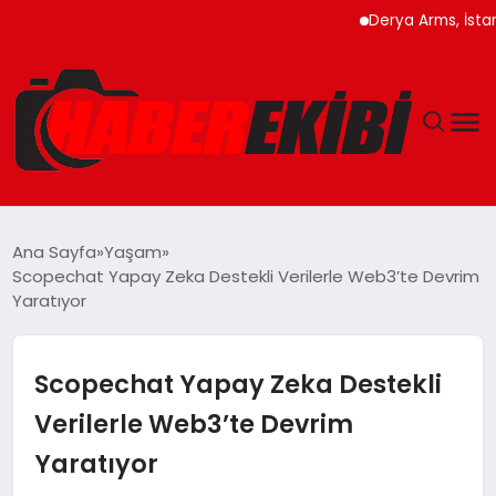
Derya Arms, İstanbul Pr
ANASAYFA
Ana Sayfa
Yaşam
Scopechat Yapay Zeka Destekli Verilerle Web3’te Devrim
GÜNCEL
Yaratıyor
EĞITIM
Scopechat Yapay Zeka Destekli
EKONOMI
Verilerle Web3’te Devrim
Yaratıyor
MAGAZIN