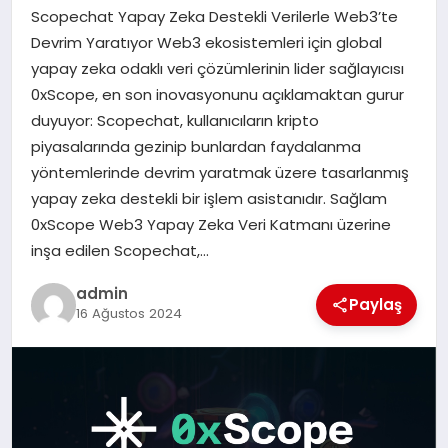
Scopechat Yapay Zeka Destekli Verilerle Web3’te
SAĞLIK
Devrim Yaratıyor Web3 ekosistemleri için global
yapay zeka odaklı veri çözümlerinin lider sağlayıcısı
SPOR
0xScope, en son inovasyonunu açıklamaktan gurur
duyuyor: Scopechat, kullanıcıların kripto
TEKNOLOJI
piyasalarında gezinip bunlardan faydalanma
yöntemlerinde devrim yaratmak üzere tasarlanmış
YAŞAM
yapay zeka destekli bir işlem asistanıdır. Sağlam
0xScope Web3 Yapay Zeka Veri Katmanı üzerine
inşa edilen Scopechat,…
admin
Paylaş
16 Ağustos 2024