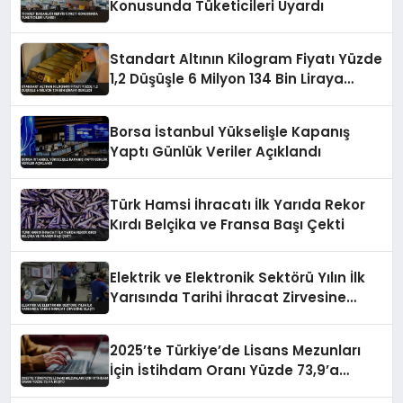
Konusunda Tüketicileri Uyardı
Standart Altının Kilogram Fiyatı Yüzde
1,2 Düşüşle 6 Milyon 134 Bin Liraya
Geriledi
Borsa İstanbul Yükselişle Kapanış
Yaptı Günlük Veriler Açıklandı
Türk Hamsi İhracatı İlk Yarıda Rekor
Kırdı Belçika ve Fransa Başı Çekti
Elektrik ve Elektronik Sektörü Yılın İlk
Yarısında Tarihi İhracat Zirvesine
Ulaştı
2025’te Türkiye’de Lisans Mezunları
İçin İstihdam Oranı Yüzde 73,9’a
Düştü