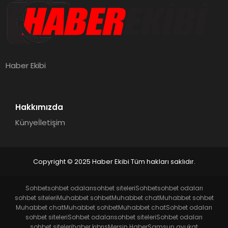
Haber Ekibi
Hakkımızda
Künye
İletişim
Copyright © 2025 Haber Ekibi Tüm hakları saklıdır.
Sohbet
sohbet odaları
sohbet siteleri
Sohbet
sohbet odaları
sohbet siteleri
Muhabbet sohbet
Muhabbet chat
Muhabbet sohbet
Muhabbet chat
Muhabbet sohbet
Muhabbet chat
Sohbet odaları
sohbet siteleri
Sohbet odaları
sohbet siteleri
Sohbet odaları
sohbet siteleri
haber kıbrıs
Mersin Haber
Samsun avukat