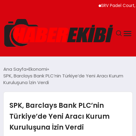
SRV Padel Court, 24 Ül
ANASAYFA
Ana Sayfa
Ekonomi
SPK, Barclays Bank PLC’nin Türkiye’de Yeni Aracı Kurum
GÜNCEL
Kuruluşuna İzin Verdi
EĞITIM
SPK, Barclays Bank PLC’nin
EKONOMI
Türkiye’de Yeni Aracı Kurum
Kuruluşuna İzin Verdi
MAGAZIN