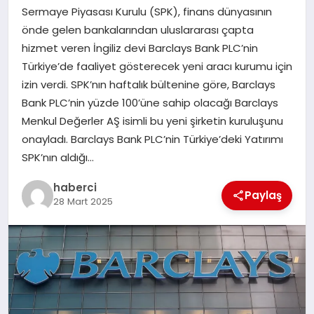
Sermaye Piyasası Kurulu (SPK), finans dünyasının
SAĞLIK
önde gelen bankalarından uluslararası çapta
hizmet veren İngiliz devi Barclays Bank PLC’nin
SPOR
Türkiye’de faaliyet gösterecek yeni aracı kurumu için
izin verdi. SPK’nın haftalık bültenine göre, Barclays
TEKNOLOJI
Bank PLC’nin yüzde 100’üne sahip olacağı Barclays
Menkul Değerler AŞ isimli bu yeni şirketin kuruluşunu
YAŞAM
onayladı. Barclays Bank PLC’nin Türkiye’deki Yatırımı
SPK’nın aldığı…
haberci
Paylaş
28 Mart 2025