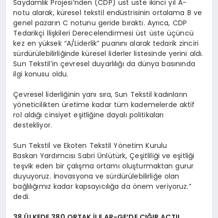
Saydamlık Projesi’nden (CDP) üst üste ikinci yıl A-
notu alarak, küresel tekstil endüstrisinin ortalama B ve
genel pazarın C notunu geride bıraktı. Ayrıca, CDP
Tedarikçi İlişkileri Derecelendirmesi üst üste üçüncü
kez en yüksek “A/Liderlik” puanını alarak tedarik zinciri
sürdürülebilirliğinde küresel liderler listesinde yerini aldı.
Sun Tekstil’in çevresel duyarlılığı da dünya basınında
ilgi konusu oldu.
Çevresel liderliğinin yanı sıra, Sun Tekstil kadınların
yöneticilikten üretime kadar tüm kademelerde aktif
rol aldığı cinsiyet eşitliğine dayalı politikaları
destekliyor.
Sun Tekstil ve Ekoten Tekstil Yönetim Kurulu
Baskan Yardımcısı Sabri Ünlütürk, Çeşitliliği ve eşitliği
teşvik eden bir çalışma ortamı oluşturmaktan gurur
duyuyoruz. İnovasyona ve sürdürülebilirliğe olan
bağlılığımız kadar kapsayıcılığa da önem veriyoruz.”
dedi.
38 ÜLKEDE 380 ORTAK İLE AR-GE’DE ÇIĞIR AÇTI!