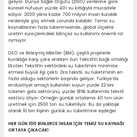
geliyor. Dünya Sağlık Örgütü (DSÖ) verilerine göre
küresel nüfusun yüzde 40’ı su kıtlığıyla mücadele
ediyor. 2030 yılına kadar 700 milyon insan kuraklık
nedeniyle göç etmek zorunda kalabilir. Temiz su
kaynaklarının hızla tükenmesinde, global ölçekte
üretim süreçlerindeki bilinçsiz su kullanımı önemli rol
oynuyor.
DSÖ ve Birleşmiş Miletler (BM), çeşitli projelerle
kuraklığa karşı çare ararken Sun Tekstil’in bağlı ortaklığı
Ekoten Tekstil’in sektördeki su tüketimini minimize
etmesi büyük ilgi çekti. Zira tekstil, su tüketiminin en
fazla olduğu sektörlerin başında geliyor. Türkiye’de
endüstriyel amaçlı kullanılan suyun yüzde 22’sini
tüketen gıda sektörünü, yüzde 18’lik kullanımla tekstil
sektörü izliyor. Örneğin günlük ortalama 40 ton ürün
üretmek için 2500 ton su tüketiliyor. Bu da yaklaşık
olarak 10 bin kişinin günlük su tüketimine eşdeğer.
HER GÜN 100 BİNLERCE İNSAN İÇİN TEMİZ SU KAYNAĞI
ORTAYA ÇIKACAK!