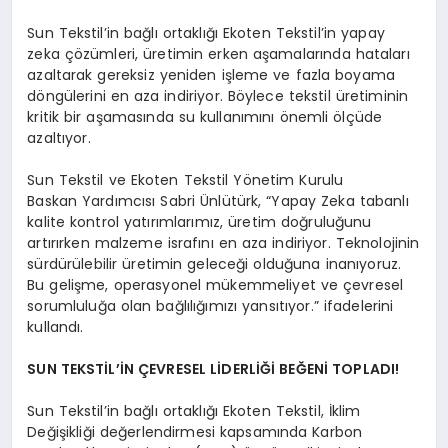
Sun Tekstil’in bağlı ortaklığı Ekoten Tekstil’in yapay
zeka çözümleri, üretimin erken aşamalarında hataları
azaltarak gereksiz yeniden işleme ve fazla boyama
döngülerini en aza indiriyor. Böylece tekstil üretiminin
kritik bir aşamasında su kullanımını önemli ölçüde
azaltıyor.
Sun Tekstil ve Ekoten Tekstil Yönetim Kurulu
Baskan Yardımcısı Sabri Ünlütürk, “Yapay Zeka tabanlı
kalite kontrol yatırımlarımız, üretim doğruluğunu
artırırken malzeme israfını en aza indiriyor. Teknolojinin
sürdürülebilir üretimin geleceği olduğuna inanıyoruz.
Bu gelişme, operasyonel mükemmeliyet ve çevresel
sorumluluğa olan bağlılığımızı yansıtıyor.” ifadelerini
kullandı.
SUN TEKSTİL’İN ÇEVRESEL LİDERLİĞİ BEĞENİ TOPLADI!
Sun Tekstil’in bağlı ortaklığı Ekoten Tekstil, İklim
Değişikliği değerlendirmesi kapsamında Karbon