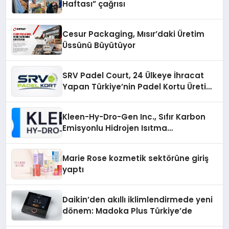
Haftası” çağrısı
Cesur Packaging, Mısır’daki Üretim
Üssünü Büyütüyor
SRV Padel Court, 24 Ülkeye İhracat
Yapan Türkiye’nin Padel Kortu Üretim
Gücü
Kleen-Hy-Dro-Gen Inc., Sıfır Karbon
Emisyonlu Hidrojen Isıtma
Teknolojisinde ISO ve TSSA
Düzenleyici Onaylarını Aldı
Marie Rose kozmetik sektörüne giriş
yaptı
Daikin’den akıllı iklimlendirmede yeni
dönem: Madoka Plus Türkiye’de