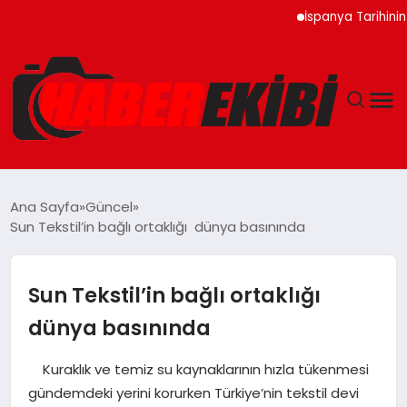
İspanya Tarihinin En Büy
ANASAYFA
Ana Sayfa
Güncel
Sun Tekstil’in bağlı ortaklığı dünya basınında
GÜNCEL
EĞITIM
Sun Tekstil’in bağlı ortaklığı
dünya basınında
EKONOMI
Kuraklık ve temiz su kaynaklarının hızla tükenmesi
MAGAZIN
gündemdeki yerini korurken Türkiye’nin tekstil devi