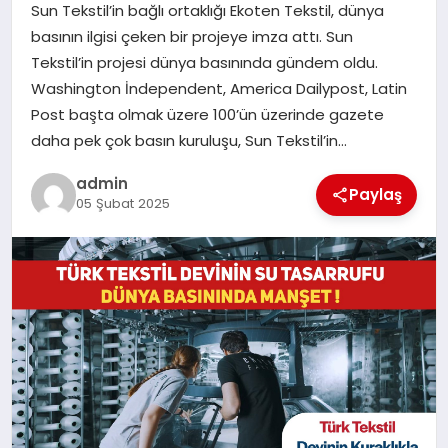
Sun Tekstil’in bağlı ortaklığı Ekoten Tekstil, dünya
SAĞLIK
basının ilgisi çeken bir projeye imza attı. Sun
Tekstil’in projesi dünya basınında gündem oldu.
SPOR
Washington İndependent, America Dailypost, Latin
Post başta olmak üzere 100’ün üzerinde gazete
TEKNOLOJI
daha pek çok basın kuruluşu, Sun Tekstil’in…
YAŞAM
admin
Paylaş
05 Şubat 2025