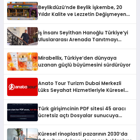
Beylikdüzü’nde Beylik İşkembe, 20
Yıldır Kalite ve Lezzetin Değişmeyen
Adresi
İş İnsanı Seyithan Hanoğlu Türkiye’yi
Uluslararası Arenada Tanıtmayı
Hedefliyor
Mirabellix, Türkiye’den dünyaya
uzanan güçlü büyümesini sürdürüyor
Anato Tour Turizm Dubai Merkezli
Lüks Seyahat Hizmetleriyle Küresel
Turizmde Öne Çıkıyor
Türk girişimcinin PDF sitesi 45 aracı
ücretsiz açtı Dosyalar sunucuya
gitmiyor
Küresel rinoplasti pazarının 2030’da