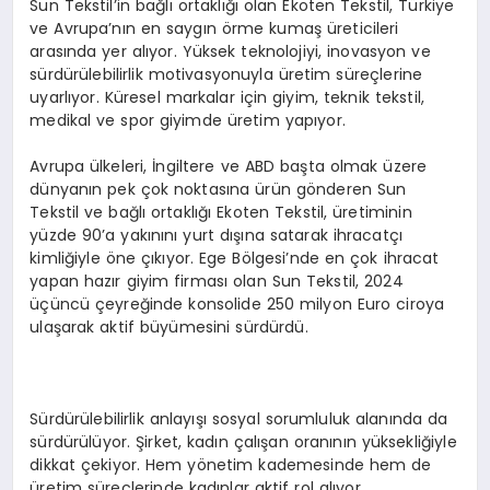
Sun Tekstil’in bağlı ortaklığı olan Ekoten Tekstil, Türkiye
ve Avrupa’nın en saygın örme kumaş üreticileri
arasında yer alıyor. Yüksek teknolojiyi, inovasyon ve
sürdürülebilirlik motivasyonuyla üretim süreçlerine
uyarlıyor. Küresel markalar için giyim, teknik tekstil,
medikal ve spor giyimde üretim yapıyor.
Avrupa ülkeleri, İngiltere ve ABD başta olmak üzere
dünyanın pek çok noktasına ürün gönderen Sun
Tekstil ve bağlı ortaklığı Ekoten Tekstil, üretiminin
yüzde 90’a yakınını yurt dışına satarak ihracatçı
kimliğiyle öne çıkıyor. Ege Bölgesi’nde en çok ihracat
yapan hazır giyim firması olan Sun Tekstil, 2024
üçüncü çeyreğinde konsolide 250 milyon Euro ciroya
ulaşarak aktif büyümesini sürdürdü.
Sürdürülebilirlik anlayışı sosyal sorumluluk alanında da
sürdürülüyor. Şirket, kadın çalışan oranının yüksekliğiyle
dikkat çekiyor. Hem yönetim kademesinde hem de
üretim süreçlerinde kadınlar aktif rol alıyor.