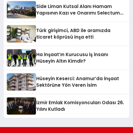
Side Liman Kutsal Alanı Hamam
Yapısının Kazı ve Onarımı Selectum
Hotels&Resorts’un da Katkılarıyla
Tamamlandı
Türk girişimci, ABD ile aramızda
ticaret köprüsü inşa etti
Ha İnşaat’ın Kurucusu İş İnsanı
Hüseyin Altın Kimdir?
Hüseyin Keserci: Anamur’da İnşaat
Sektörüne Yön Veren İsim
İzmir Emlak Komisyoncuları Odası 26.
Yılını Kutladı