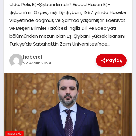
oldu. Peki, Eş-Şiybani kimdir? Esaad Hasan Eş-
SAĞLIK
Şiybani’nin Özgeçmişi Eş-Şiybani, 1987 yılında Haseke
vilayetinde doğmuş ve Şam’da yaşamıştır. Edebiyat
SPOR
ve Beşeri Bilimler Fakültesi İngiliz Dili ve Edebiyatı
bölümünden mezun olan Eş-Şiybani, yüksek lisansını
TEKNOLOJI
Türkiye’de Sabahattin Zaim Üniversitesi’nde…
YAŞAM
haberci
Paylaş
22 Aralık 2024