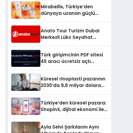
Hedefliyor
Mirabellix, Türkiye’den
dünyaya uzanan güçlü
büyümesini sürdürüyor
Anato Tour Turizm Dubai
Merkezli Lüks Seyahat
Hizmetleriyle Küresel
Turizmde Öne Çıkıyor
Türk girişimcinin PDF sitesi
45 aracı ücretsiz açtı
Dosyalar sunucuya gitmiyor
Küresel rinoplasti pazarının
2030’da 9,6 milyar dolara
ulaşması bekleniyor
Türkiye’den küresel pazara:
ShopinX, dijital ekonomi ile
gerçek dünya alışverişini bir
araya getirmeyi hedefliyor
Ayla Selvi Şarkılarını Aynı