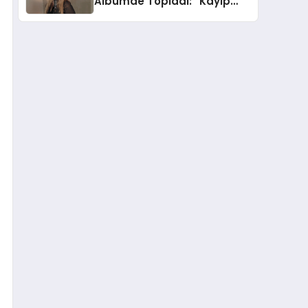
Albümde Topladı: “Kayıp
Kasetler 1” 31 Temmuz’da
Yayında