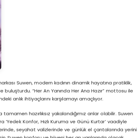
 markası Suwen, modern kadının dinamik hayatına pratiklik,
ile buluşturdu. “Her An Yanında Her Ana Hazır” mottosu ile
deki anlık ihtiyaçlarını karşılamayı amaçlıyor.
da tamamen hazırlıksız yakalandığımız anlar olabilir. Suwen
a ‘Yedek Konfor, Hızlı Kuruma ve Günü Kurtar’ vaadiyle
erinde, seyahat valizlerinde ve günlük el çantalarında yerini
tsin Suwen konforu ve hijyeni her an yanlarında olacak.