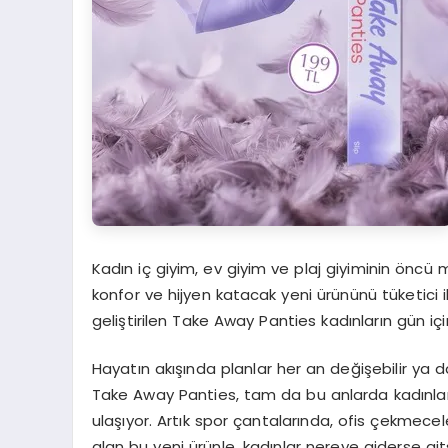
Kadın iç giyim, ev giyim ve plaj giyiminin öncü
konfor ve hijyen katacak yeni ürününü tüketici 
geliştirilen Take Away Panties kadınların gün için
Hayatın akışında planlar her an değişebilir ya 
Take Away Panties, tam da bu anlarda kadınlar
ulaşıyor. Artık spor çantalarında, ofis çekmecel
alan bu yeni ürünle, kadınlar nereye giderse gi