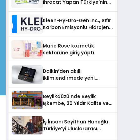
İhracat Yapan Türkiye’nin
Padel Kortu Üretim Gücü
Kleen-Hy-Dro-Gen Inc., Sıfır
Karbon Emisyonlu Hidrojen
Isıtma Teknolojisinde ISO ve
TSSA Düzenleyici Onaylarını
Marie Rose kozmetik
Aldı
sektörüne giriş yaptı
Daikin’den akıllı
iklimlendirmede yeni
dönem: Madoka Plus
Türkiye’de
Beylikdüzü’nde Beylik
İşkembe, 20 Yıldır Kalite ve
Lezzetin Değişmeyen Adresi
İş İnsanı Seyithan Hanoğlu
Türkiye’yi Uluslararası
Arenada Tanıtmayı