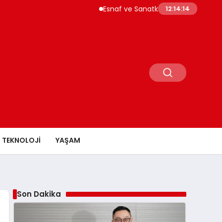
Esnaf ve Sanatkar Kredilerinde Limitler Yükse
12:14:15
TEKNOLOJI
YAŞAM
Son Dakika