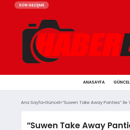
SON GELİŞME
ANASAYFA
GÜNCEL
Ana Sayfa
Güncel
“Suwen Take Away Panties” ile 
“Suwen Take Away Panties