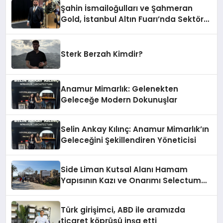
Şahin İsmailoğulları ve Şahmeran
Gold, İstanbul Altın Fuarı’nda Sektöre
Damga Vurdu
Sterk Berzah Kimdir?
Anamur Mimarlık: Gelenekten
Geleceğe Modern Dokunuşlar
Selin Ankay Kılınç: Anamur Mimarlık’ın
Geleceğini Şekillendiren Yöneticisi
Side Liman Kutsal Alanı Hamam
Yapısının Kazı ve Onarımı Selectum
Hotels&Resorts’un da Katkılarıyla
Tamamlandı
Türk girişimci, ABD ile aramızda
ticaret köprüsü inşa etti