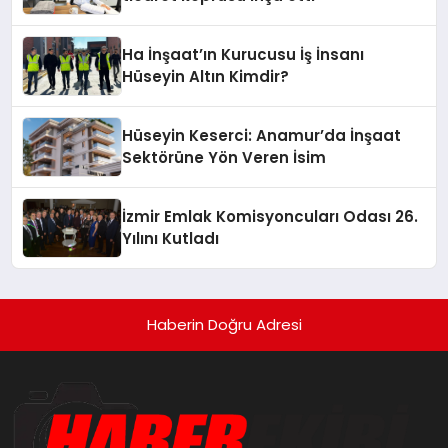
Ha İnşaat’ın Kurucusu İş İnsanı
Hüseyin Altın Kimdir?
Hüseyin Keserci: Anamur’da İnşaat
Sektörüne Yön Veren İsim
İzmir Emlak Komisyoncuları Odası 26.
Yılını Kutladı
Haberin Doğru Adresi