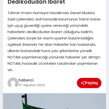
Dedikodudan İbaret
SAĞLIK
Tahran İmam Humeyni Havalimanı Genel Müdürü
SPOR
Said Çelenderi, sivil havacılık kurumunun İran’ın batısı
için uçuş güvenliği uyarısı vereceği yönündeki
TEKNOLOJI
haberlerin dedikodudan ibaret olduğunu belirtti.
Çelenderi, böyle bir resmi uyarının bulunmadığını
YAŞAM
açıkladı. Basında Yer Alan Haberler İran basınında,
ülkenin batısındaki hava yolu şirketlerine yönelik
NOTAM yayımlanacağı yönünde haberler yer almıştı.
NOTAM, havacılık otoriteleri tarafından yayımlanan
ve…
haberci
Paylaş
07 Ağustos 2024