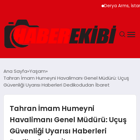
Derya Arms, İstanbul Pro
ANASAYFA
Ana Sayfa
Yaşam
Tahran İmam Humeyni Havalimanı Genel Müdürü: Uçuş
GÜNCEL
Güvenliği Uyarısı Haberleri Dedikodudan İbaret
EĞITIM
Tahran İmam Humeyni
EKONOMI
Havalimanı Genel Müdürü: Uçuş
Güvenliği Uyarısı Haberleri
MAGAZIN