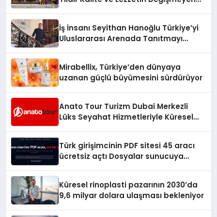
Adresi
İş İnsanı Seyithan Hanoğlu Türkiye’yi
Uluslararası Arenada Tanıtmayı
Hedefliyor
Mirabellix, Türkiye’den dünyaya
uzanan güçlü büyümesini sürdürüyor
Anato Tour Turizm Dubai Merkezli
Lüks Seyahat Hizmetleriyle Küresel
Turizmde Öne Çıkıyor
Türk girişimcinin PDF sitesi 45 aracı
ücretsiz açtı Dosyalar sunucuya
gitmiyor
Küresel rinoplasti pazarının 2030’da
9,6 milyar dolara ulaşması bekleniyor