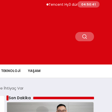
Tencent Hy3 dünya genelinde kullanıma s
04:50:42
TEKNOLOJI
YAŞAM
e İhtiyaç Var
Son Dakika