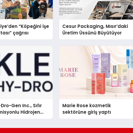
iye’den “Köpeğini İşe
Cesur Packaging, Mısır’daki
tası” çağrısı
Üretim Üssünü Büyütüyor
Dro-Gen Inc., Sıfır
Marie Rose kozmetik
isyonlu Hidrojen
sektörüne giriş yaptı
knolojisinde ISO ve
nleyici Onaylarını