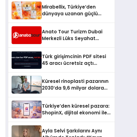
Hedefliyor
Mirabellix, Türkiye’den
dünyaya uzanan güçlü
büyümesini sürdürüyor
Anato Tour Turizm Dubai
Merkezli Lüks Seyahat
Hizmetleriyle Küresel
Turizmde Öne Çıkıyor
Türk girişimcinin PDF sitesi
45 aracı ücretsiz açtı
Dosyalar sunucuya gitmiyor
Küresel rinoplasti pazarının
2030’da 9,6 milyar dolara
ulaşması bekleniyor
Türkiye’den küresel pazara:
ShopinX, dijital ekonomi ile
gerçek dünya alışverişini bir
araya getirmeyi hedefliyor
Ayla Selvi Şarkılarını Aynı