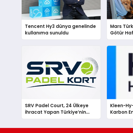
Tencent Hy3 dünya genelinde
Mars Türk
kullanıma sunuldu
Götür Haf
SRV Padel Court, 24 Ülkeye
Kleen-Hy-
İhracat Yapan Türkiye’nin
Karbon Em
Padel Kortu Üretim Gücü
Isıtma Te
TSSA Düze
Aldı