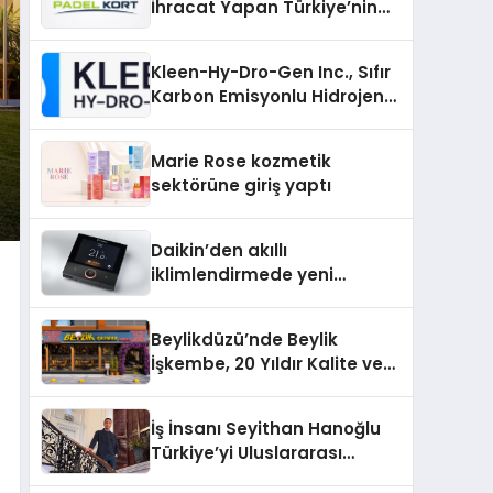
İhracat Yapan Türkiye’nin
Padel Kortu Üretim Gücü
Kleen-Hy-Dro-Gen Inc., Sıfır
Karbon Emisyonlu Hidrojen
Isıtma Teknolojisinde ISO ve
TSSA Düzenleyici Onaylarını
Marie Rose kozmetik
Aldı
sektörüne giriş yaptı
Daikin’den akıllı
iklimlendirmede yeni
dönem: Madoka Plus
Türkiye’de
Beylikdüzü’nde Beylik
İşkembe, 20 Yıldır Kalite ve
Lezzetin Değişmeyen Adresi
İş İnsanı Seyithan Hanoğlu
Türkiye’yi Uluslararası
Arenada Tanıtmayı