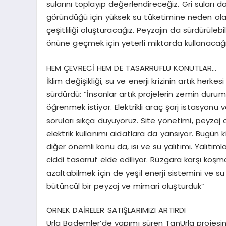
sularını toplayıp değerlendireceğiz. Gri suları
göründüğü için yüksek su tüketimine neden olan 
çeşitliliği oluşturacağız. Peyzajın da sürdürülebil
önüne geçmek için yeterli miktarda kullanacağı
HEM ÇEVRECİ HEM DE TASARRUFLU KONUTLAR…
İklim değişikliği, su ve enerji krizinin artık herk
sürdürdü: “İnsanlar artık projelerin zemin durumu
öğrenmek istiyor. Elektrikli araç şarj istasyon
soruları sıkça duyuyoruz. Site yönetimi, peyzaj 
elektrik kullanımı aidatlara da yansıyor. Bugün k
diğer önemli konu da, ısı ve su yalıtımı. Yalıt
ciddi tasarruf elde ediliyor. Rüzgara karşı koşm
azaltabilmek için de yeşil enerji sistemini ve
bütüncül bir peyzaj ve mimari oluşturduk”
ÖRNEK DAİRELER SATIŞLARIMIZI ARTIRDI
Urla Bademler’de yapımı süren TanUrla projesi