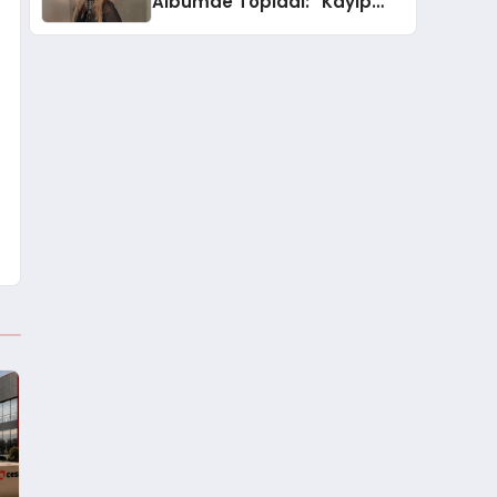
Albümde Topladı: “Kayıp
Kasetler 1” 31 Temmuz’da
Yayında