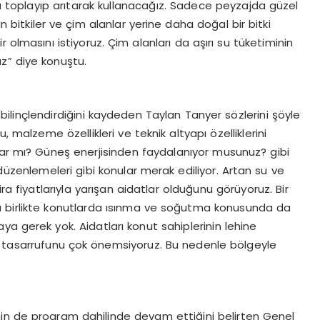
 da toplayıp arıtarak kullanacağız. Sadece peyzajda güzel
bitkiler ve çim alanlar yerine daha doğal bir bitki
ir olmasını istiyoruz. Çim alanları da aşırı su tüketiminin
z” diye konuştu.
esi bilinçlendirdiğini kaydeden Taylan Tanyer sözlerini şöyle
, malzeme özellikleri ve teknik altyapı özelliklerini
u var mı? Güneş enerjisinden faydalanıyor musunuz? gibi
düzenlemeleri gibi konular merak ediliyor. Artan su ve
ira fiyatlarıyla yarışan aidatlar olduğunu görüyoruz. Bir
ımla birlikte konutlarda ısınma ve soğutma konusunda da
aya gerek yok. Aidatları konut sahiplerinin lehine
 su tasarrufunu çok önemsiyoruz. Bu nedenle bölgeyle
nin de program dahilinde devam ettiğini belirten Genel