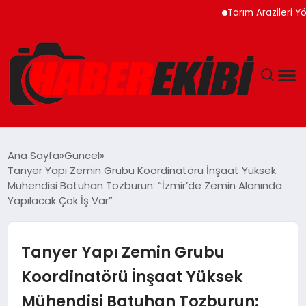
Tarım Arazileri Yönetmel
ANASAYFA
Ana Sayfa
Güncel
Tanyer Yapı Zemin Grubu Koordinatörü İnşaat Yüksek
GÜNCEL
Mühendisi Batuhan Tozburun: “İzmir’de Zemin Alanında
Yapılacak Çok İş Var”
EĞITIM
Tanyer Yapı Zemin Grubu
EKONOMI
Koordinatörü İnşaat Yüksek
MAGAZIN
Mühendisi Batuhan Tozburun: