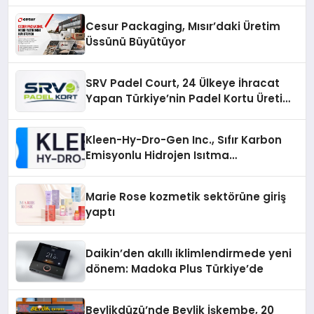
Cesur Packaging, Mısır’daki Üretim
Üssünü Büyütüyor
SRV Padel Court, 24 Ülkeye İhracat
Yapan Türkiye’nin Padel Kortu Üretim
Gücü
Kleen-Hy-Dro-Gen Inc., Sıfır Karbon
Emisyonlu Hidrojen Isıtma
Teknolojisinde ISO ve TSSA
Düzenleyici Onaylarını Aldı
Marie Rose kozmetik sektörüne giriş
yaptı
Daikin’den akıllı iklimlendirmede yeni
dönem: Madoka Plus Türkiye’de
Beylikdüzü’nde Beylik İşkembe, 20