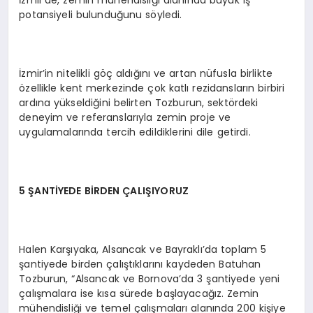
İzmir’de, zemin mühendisliği alanında büyük iş
potansiyeli bulunduğunu söyledi.
İzmir’in nitelikli göç aldığını ve artan nüfusla birlikte
özellikle kent merkezinde çok katlı rezidansların birbiri
ardına yükseldiğini belirten Tozburun, sektördeki
deneyim ve referanslarıyla zemin proje ve
uygulamalarında tercih edildiklerini dile getirdi.
5 ŞANTİYEDE BİRDEN ÇALIŞIYORUZ
Halen Karşıyaka, Alsancak ve Bayraklı’da toplam 5
şantiyede birden çalıştıklarını kaydeden Batuhan
Tozburun, “Alsancak ve Bornova’da 3 şantiyede yeni
çalışmalara ise kısa sürede başlayacağız. Zemin
mühendisliği ve temel çalışmaları alanında 200 kişiye