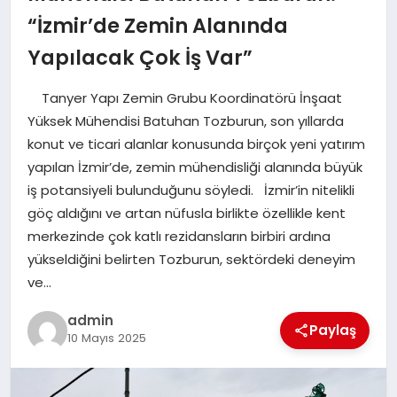
SAĞLIK
“İzmir’de Zemin Alanında
Yapılacak Çok İş Var”
SPOR
Tanyer Yapı Zemin Grubu Koordinatörü İnşaat
TEKNOLOJI
Yüksek Mühendisi Batuhan Tozburun, son yıllarda
konut ve ticari alanlar konusunda birçok yeni yatırım
YAŞAM
yapılan İzmir’de, zemin mühendisliği alanında büyük
iş potansiyeli bulunduğunu söyledi. İzmir’in nitelikli
göç aldığını ve artan nüfusla birlikte özellikle kent
merkezinde çok katlı rezidansların birbiri ardına
yükseldiğini belirten Tozburun, sektördeki deneyim
ve…
admin
Paylaş
10 Mayıs 2025