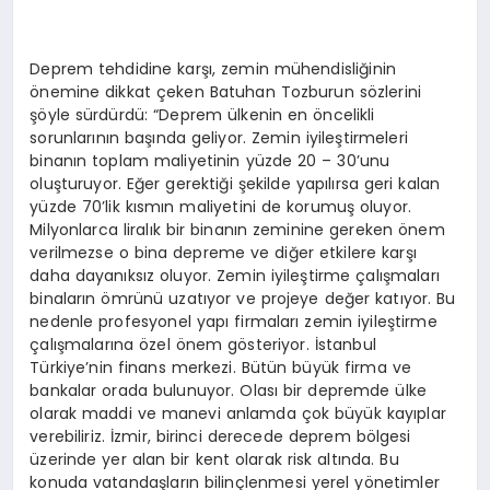
Deprem tehdidine karşı, zemin mühendisliğinin
önemine dikkat çeken Batuhan Tozburun sözlerini
şöyle sürdürdü: “Deprem ülkenin en öncelikli
sorunlarının başında geliyor. Zemin iyileştirmeleri
binanın toplam maliyetinin yüzde 20 – 30’unu
oluşturuyor. Eğer gerektiği şekilde yapılırsa geri kalan
yüzde 70’lik kısmın maliyetini de korumuş oluyor.
Milyonlarca liralık bir binanın zeminine gereken önem
verilmezse o bina depreme ve diğer etkilere karşı
daha dayanıksız oluyor. Zemin iyileştirme çalışmaları
binaların ömrünü uzatıyor ve projeye değer katıyor. Bu
nedenle profesyonel yapı firmaları zemin iyileştirme
çalışmalarına özel önem gösteriyor. İstanbul
Türkiye’nin finans merkezi. Bütün büyük firma ve
bankalar orada bulunuyor. Olası bir depremde ülke
olarak maddi ve manevi anlamda çok büyük kayıplar
verebiliriz. İzmir, birinci derecede deprem bölgesi
üzerinde yer alan bir kent olarak risk altında. Bu
konuda vatandaşların bilinçlenmesi yerel yönetimler