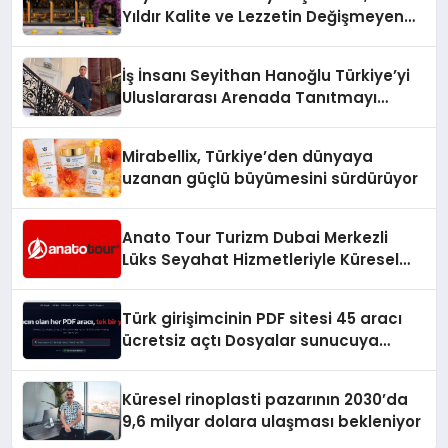
Yıldır Kalite ve Lezzetin Değişmeyen
Adresi
İş İnsanı Seyithan Hanoğlu Türkiye’yi
Uluslararası Arenada Tanıtmayı
Hedefliyor
Mirabellix, Türkiye’den dünyaya
uzanan güçlü büyümesini sürdürüyor
Anato Tour Turizm Dubai Merkezli
Lüks Seyahat Hizmetleriyle Küresel
Turizmde Öne Çıkıyor
Türk girişimcinin PDF sitesi 45 aracı
ücretsiz açtı Dosyalar sunucuya
gitmiyor
Küresel rinoplasti pazarının 2030’da
9,6 milyar dolara ulaşması bekleniyor