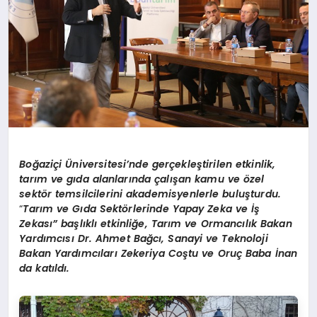
Boğ
azi
çi
Ü
niversitesi
’
nde gerçekleştirilen etkinlik,
tarım ve gıda alanlarında çalışan kamu ve
ö
zel
sekt
ö
r temsilcilerini akademisyenlerle buluşturdu.
“
Tarım ve Gıda Sekt
ö
rlerinde Yapay Zeka ve İş
Zekası” başlıklı etkinliğe, Tarım ve Ormancılık Bakan
Yardımcısı Dr. Ahmet Bağcı, Sanayi ve Teknoloji
Bakan Yardımcıları Zekeriya Coştu ve Oruç Baba İnan
da katıldı.