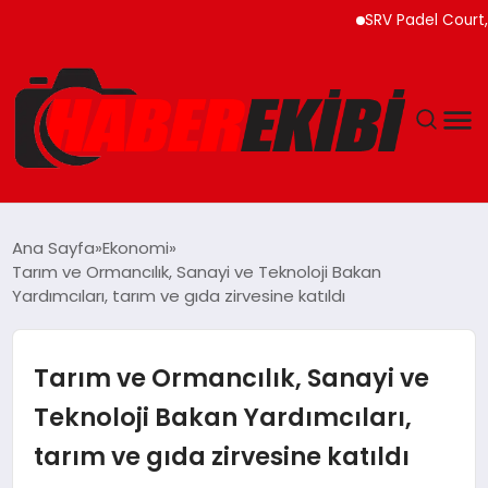
SRV Padel Court, 24 Ülke
ANASAYFA
Ana Sayfa
Ekonomi
Tarım ve Ormancılık, Sanayi ve Teknoloji Bakan
GÜNCEL
Yardımcıları, tarım ve gıda zirvesine katıldı
EĞITIM
Tarım ve Ormancılık, Sanayi ve
EKONOMI
Teknoloji Bakan Yardımcıları,
tarım ve gıda zirvesine katıldı
MAGAZIN