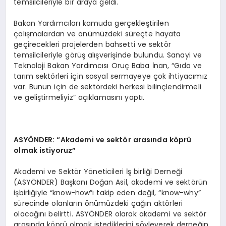
temsilcileriyle bir araya geldi.
Bakan Yardımcıları kamuda gerçekleştirilen
çalışmalardan ve önümüzdeki süreçte hayata
geçirecekleri projelerden bahsetti ve sektör
temsilcileriyle görüş alışverişinde bulundu. Sanayi ve
Teknoloji Bakan Yardımcısı Oruç Baba İnan, “Gıda ve
tarım sektörleri için sosyal sermayeye çok ihtiyacımız
var. Bunun için de sektördeki herkesi bilinçlendirmeli
ve geliştirmeliyiz” açıklamasını yaptı.
ASYÖ
NDER:
“
Akademi ve sekt
ö
r arasında k
ö
prü
olmak istiyoruz”
Akademi ve Sektör Yöneticileri İş birliği Derneği
(ASYÖNDER) Başkanı Doğan Asil, akademi ve sektörün
işbirliğiyle “know-how”ı takip eden değil, “know-why”
sürecinde olanların önümüzdeki çağın aktörleri
olacağını belirtti. ASYÖNDER olarak akademi ve sektör
arasında köprü olmak istediklerini söyleyerek derneğin