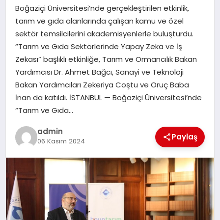
Boğaziçi Üniversitesi’nde gerçekleştirilen etkinlik,
SAĞLIK
tarım ve gıda alanlarında çalışan kamu ve özel
sektör temsilcilerini akademisyenlerle buluşturdu.
SPOR
“Tarım ve Gıda Sektörlerinde Yapay Zeka ve İş
Zekası” başlıklı etkinliğe, Tarım ve Ormancılık Bakan
TEKNOLOJI
Yardımcısı Dr. Ahmet Bağcı, Sanayi ve Teknoloji
Bakan Yardımcıları Zekeriya Coştu ve Oruç Baba
YAŞAM
İnan da katıldı. İSTANBUL — Boğaziçi Üniversitesi’nde
“Tarım ve Gıda…
admin
Paylaş
06 Kasım 2024