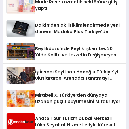
Marie Rose kozmetik sektörüne giriş
yaptı
Daikin’den akıllı iklimlendirmede yeni
dönem: Madoka Plus Türkiye’de
Beylikdüzü’nde Beylik İşkembe, 20
Yıldır Kalite ve Lezzetin Değişmeyen
Adresi
İş İnsanı Seyithan Hanoğlu Türkiye’yi
Uluslararası Arenada Tanıtmayı
Hedefliyor
Mirabellix, Türkiye’den dünyaya
uzanan güçlü büyümesini sürdürüyor
Anato Tour Turizm Dubai Merkezli
Lüks Seyahat Hizmetleriyle Küresel