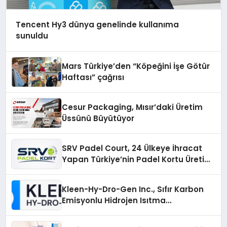
Tencent Hy3 dünya genelinde kullanıma
sunuldu
Mars Türkiye’den “Köpeğini İşe Götür
Haftası” çağrısı
Cesur Packaging, Mısır’daki Üretim
Üssünü Büyütüyor
SRV Padel Court, 24 Ülkeye İhracat
Yapan Türkiye’nin Padel Kortu Üretim
Gücü
Kleen-Hy-Dro-Gen Inc., Sıfır Karbon
Emisyonlu Hidrojen Isıtma
Teknolojisinde ISO ve TSSA
Düzenleyici Onaylarını Aldı