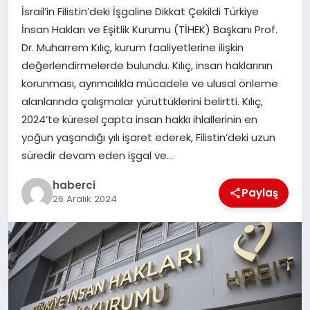
İsrail’in Filistin’deki İşgaline Dikkat Çekildi Türkiye
SAĞLIK
İnsan Hakları ve Eşitlik Kurumu (TİHEK) Başkanı Prof.
Dr. Muharrem Kılıç, kurum faaliyetlerine ilişkin
SPOR
değerlendirmelerde bulundu. Kılıç, insan haklarının
korunması, ayrımcılıkla mücadele ve ulusal önleme
TEKNOLOJI
alanlarında çalışmalar yürüttüklerini belirtti. Kılıç,
2024’te küresel çapta insan hakkı ihlallerinin en
YAŞAM
yoğun yaşandığı yılı işaret ederek, Filistin’deki uzun
süredir devam eden işgal ve…
haberci
Paylaş
26 Aralık 2024