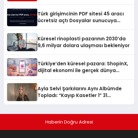
Turizmde Öne Çıkıyor
Türk girişimcinin PDF sitesi 45 aracı
ücretsiz açtı Dosyalar sunucuya
gitmiyor
Küresel rinoplasti pazarının 2030’da
9,6 milyar dolara ulaşması bekleniyor
Türkiye’den küresel pazara: ShopinX,
dijital ekonomi ile gerçek dünya
alışverişini bir araya getirmeyi
hedefliyor
Ayla Selvi Şarkılarını Aynı Albümde
Topladı: “Kayıp Kasetler 1” 31
Temmuz’da Yayında
Haberin Doğru Adresi