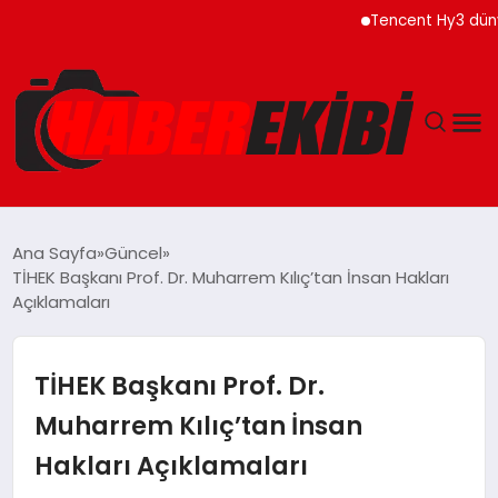
Tencent Hy3 dünya gen
ANASAYFA
Ana Sayfa
Güncel
TİHEK Başkanı Prof. Dr. Muharrem Kılıç’tan İnsan Hakları
GÜNCEL
Açıklamaları
EĞITIM
TİHEK Başkanı Prof. Dr.
EKONOMI
Muharrem Kılıç’tan İnsan
Hakları Açıklamaları
MAGAZIN